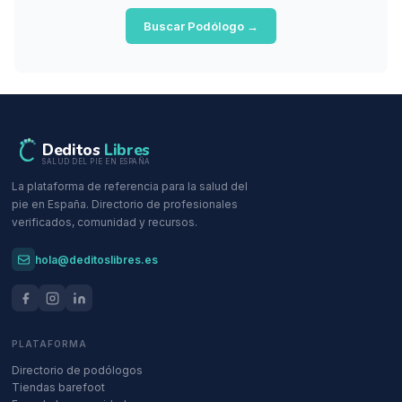
Buscar Podólogo →
Deditos
Libres
SALUD DEL PIE EN ESPAÑA
La plataforma de referencia para la salud del
pie en España. Directorio de profesionales
verificados, comunidad y recursos.
hola@deditoslibres.es
PLATAFORMA
Directorio de podólogos
Tiendas barefoot