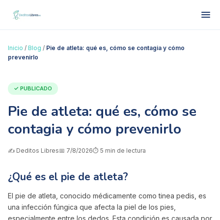
Inicio
/
Blog
/
Pie de atleta: qué es, cómo se contagia y cómo
prevenirlo
✓ PUBLICADO
Pie de atleta: qué es, cómo se
contagia y cómo prevenirlo
✍️
Deditos Libres
📅
7/8/2026
⏱️
5
min de lectura
¿Qué es el pie de atleta?
El pie de atleta, conocido médicamente como tinea pedis, es
una infección fúngica que afecta la piel de los pies,
especialmente entre los dedos. Esta condición es causada por