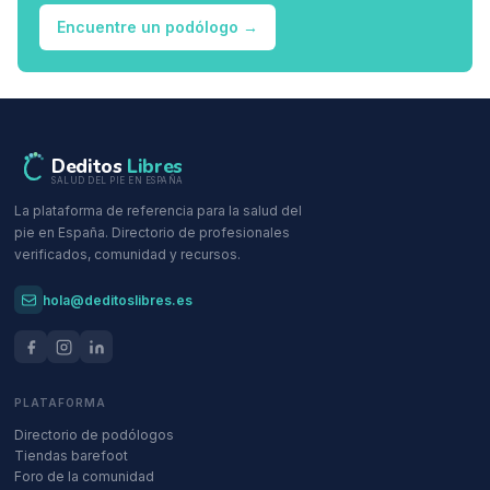
Encuentre un podólogo
→
Deditos
Libres
SALUD DEL PIE EN ESPAÑA
La plataforma de referencia para la salud del
pie en España. Directorio de profesionales
verificados, comunidad y recursos.
hola@deditoslibres.es
PLATAFORMA
Directorio de podólogos
Tiendas barefoot
Foro de la comunidad