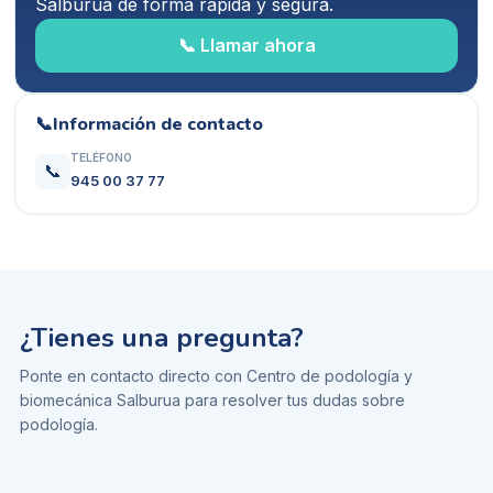
Salburua
de forma rápida y segura.
📞 Llamar ahora
📞
Información de contacto
TELÉFONO
📞
945 00 37 77
¿Tienes una pregunta?
Ponte en contacto directo con
Centro de podología y
biomecánica Salburua
para resolver tus dudas sobre
podología
.