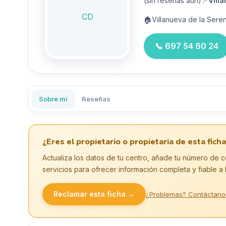
(sin reseñas aún)
📍
Vill
CD
🏠
Villanueva de la Sere
📞
697 54 60 24
Sobre mí
Reseñas
¿Eres el propietario o propietaria de esta ficha
Actualiza los datos de tu centro, añade tu número de c
servicios para ofrecer información completa y fiable a 
Reclamar esta ficha →
¿Problemas? Contáctano