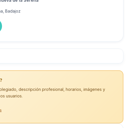
anueva de la Serena
na, Badajoz
?
olegiado, descripción profesional, horarios, imágenes y
los usuarios.
s