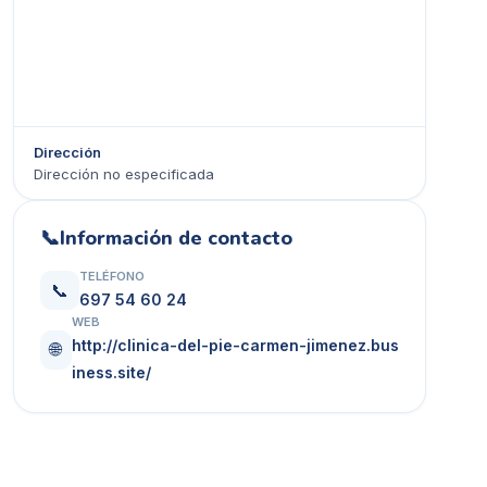
Dirección
Dirección no especificada
Ver en Google Maps →
📞
Información de contacto
TELÉFONO
📞
697 54 60 24
WEB
http://clinica-del-pie-carmen-jimenez.bus
🌐
iness.site/