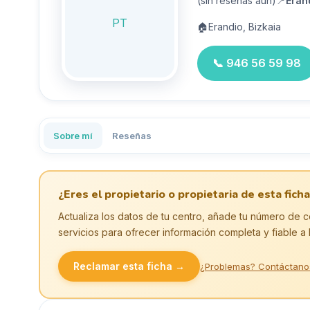
(sin reseñas aún)
📍
Eran
PT
🏠
Erandio, Bizkaia
📞
946 56 59 98
Sobre mí
Reseñas
¿Eres el propietario o propietaria de esta ficha
Actualiza los datos de tu centro, añade tu número de c
servicios para ofrecer información completa y fiable a 
Reclamar esta ficha →
¿Problemas? Contáctano