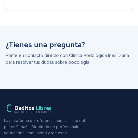
¿Tienes una pregunta?
Ponte en contacto directo con
Clinica Podólogica Ines Diana
para resolver tus dudas sobre
podología
.
Deditos
Libres
SALUD DEL PIE EN ESPAÑA
La plataforma de referencia para la salud del
pie en España. Directorio de profesionales
verificados, comunidad y recursos.