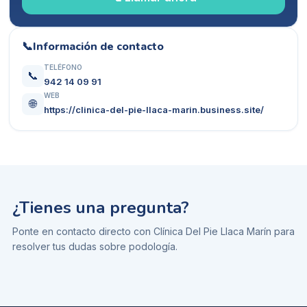
📞
Información de contacto
TELÉFONO
📞
942 14 09 91
WEB
🌐
https://clinica-del-pie-llaca-marin.business.site/
¿Tienes una pregunta?
Ponte en contacto directo con
Clínica Del Pie Llaca Marín
para
resolver tus dudas sobre
podología
.