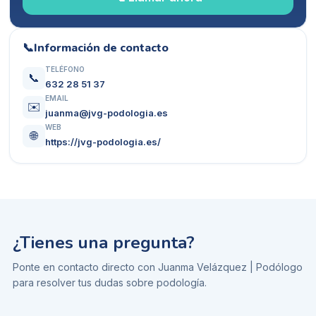
📞
Información de contacto
TELÉFONO
📞
632 28 51 37
EMAIL
✉️
juanma@jvg-podologia.es
WEB
🌐
https://jvg-podologia.es/
¿Tienes una pregunta?
Ponte en contacto directo con
Juanma Velázquez | Podólogo
para resolver tus dudas sobre
podología
.