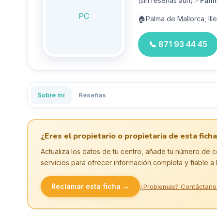
(sin reseñas aún)
📍
Palm
PC
🏠
Palma de Mallorca, Ill
📞
871 93 44 45
Sobre mí
Reseñas
¿Eres el propietario o propietaria de esta ficha
Actualiza los datos de tu centro, añade tu número de c
servicios para ofrecer información completa y fiable a 
Reclamar esta ficha →
¿Problemas? Contáctano