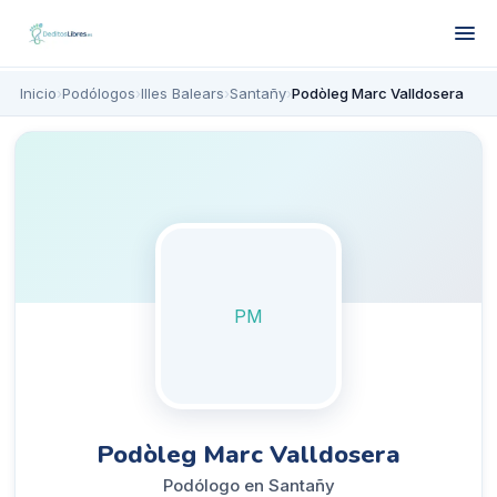
Inicio
›
Podólogos
›
Illes Balears
›
Santañy
›
Podòleg Marc Valldosera
PM
Podòleg Marc Valldosera
Podólogo en Santañy