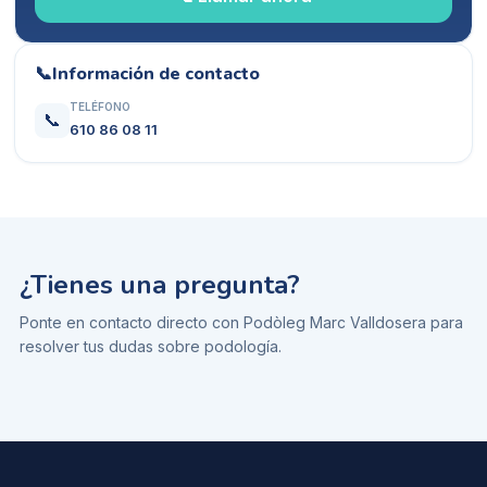
📞
Información de contacto
TELÉFONO
📞
610 86 08 11
¿Tienes una pregunta?
Ponte en contacto directo con
Podòleg Marc Valldosera
para
resolver tus dudas sobre
podología
.