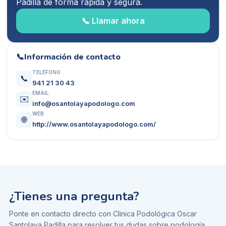
Padilla
de forma rápida y segura.
📞 Llamar ahora
📞
Información de contacto
TELÉFONO
📞
941 21 30 43
EMAIL
✉️
info@osantolayapodologo.com
WEB
🌐
http://www.osantolayapodologo.com/
¿Tienes una pregunta?
Ponte en contacto directo con
Clinica Podológica Oscar
Santolaya Padilla
para resolver tus dudas sobre
podología
.