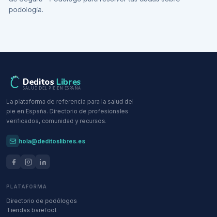
podología
.
Deditos
Libres
SALUD DEL PIE EN ESPAÑA
La plataforma de referencia para la salud del
pie en España. Directorio de profesionales
verificados, comunidad y recursos.
hola@deditoslibres.es
PLATAFORMA
Directorio de podólogos
Tiendas barefoot