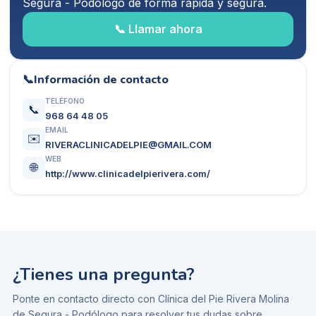
Segura - Podólogo
de forma rápida y segura.
📞 Llamar ahora
📞
Información de contacto
TELÉFONO
📞
968 64 48 05
EMAIL
✉️
RIVERACLINICADELPIE@GMAIL.COM
WEB
🌐
http://www.clinicadelpierivera.com/
¿Tienes una pregunta?
Ponte en contacto directo con
Clínica del Pie Rivera Molina
de Segura - Podólogo
para resolver tus dudas sobre