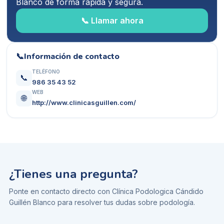
Blanco
de forma rápida y segura.
📞 Llamar ahora
📞
Información de contacto
TELÉFONO
📞
986 35 43 52
WEB
🌐
http://www.clinicasguillen.com/
¿Tienes una pregunta?
Ponte en contacto directo con
Clínica Podologica Cándido
Guillén Blanco
para resolver tus dudas sobre
podología
.