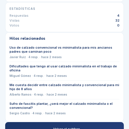
ESTADÍSTICAS
Respuestas
4
Vistas
32
Votos
0
Hilos relacionados
Uso de calzado convencional vs minimalista para mis ancianos
padres que caminan poco
Javier Ruiz
·
4
resp. ·
hace 2 meses
Dificultades que tengo al usar calzado minimalista en el trabajo de
oficina
Miguel Gómez
·
4
resp. ·
hace 2 meses
Me cuesta decidir entre calzado minimalista y convencional para mi
hijo de 8 años
Alberto Ramos
·
4
resp. ·
hace 2 meses
Sufro de fascitis plantar, ¿será mejor el calzado minimalista o el
convencional?
Sergio Castro
·
4
resp. ·
hace 2 meses
← Volver al subforo