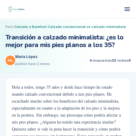
Foro
›
Calzado y Barefoot
›
Calzado convencional vs calzado minimalista
Transición a calzado minimalista: ¿es lo
mejor para mis pies planos a los 35?
María López
ML
4
respuestas
32
visitas
0
publicó
hace 2 meses
Hola a todos, tengo 35 años y desde hace tiempo he estado
usando calzado convencional debido a mis pies planos. He
escuchado mucho sobre los beneficios del calzado minimalista,
especialmente en cuanto a la adaptación de los pies y la mejora
en la postura. Sin embargo, me preocupa cómo podría afectar a
mis pies planos. ¿Alguien ha tenido una experiencia similar?
Quisiera saber si vale la pena hacer la transición y cómo podría
comenzar ese proceso sin lastimarme. Estoy pensando en probar