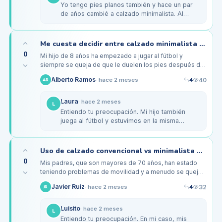
Yo tengo pies planos también y hace un par
de años cambié a calzado minimalista. Al
principio me costó un poco, pero con
paciencia y un par de plantillas…
Me cuesta decidir entre calzado minimalista y convencional para mi hijo de 8 años
0
Mi hijo de 8 años ha empezado a jugar al fútbol y
siempre se queja de que le duelen los pies después de
los partidos. Me estoy preguntando si el calzado
4
Alberto Ramos
40
·
hace 2 meses
AR
minimalista podría ser una…
Laura
·
hace 2 meses
L
Entiendo tu preocupación. Mi hijo también
juega al fútbol y estuvimos en la misma
situación. Al final decidimos probar las
zapatillas minimalistas, y lo que…
Uso de calzado convencional vs minimalista para mis ancianos padres que caminan poco
0
Mis padres, que son mayores de 70 años, han estado
teniendo problemas de movilidad y a menudo se quejan
de dolor en los pies. He notado que no caminan mucho y
4
Javier Ruiz
32
·
hace 2 meses
JR
creo que el calzado…
Luisito
·
hace 2 meses
L
Entiendo tu preocupación. En mi caso, mis