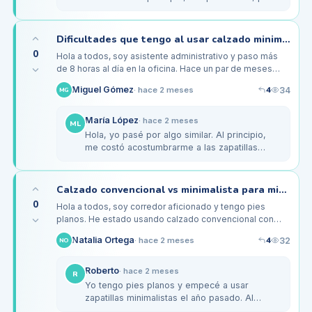
luego empecé a hacer ejercicios de
adaptación y noté una mejora.…
Dificultades que tengo al usar calzado minimalista en el trabajo de oficina
0
Hola a todos, soy asistente administrativo y paso más
de 8 horas al día en la oficina. Hace un par de meses
decidí probar el calzado minimalista porque he
4
Miguel Gómez
34
·
hace 2 meses
MG
escuchado que es mejor…
María López
·
hace 2 meses
ML
Hola, yo pasé por algo similar. Al principio,
me costó acostumbrarme a las zapatillas
minimalistas, especialmente porque también
trabajo en una oficina. A…
Calzado convencional vs minimalista para mis pies planos como corredor
0
Hola a todos, soy corredor aficionado y tengo pies
planos. He estado usando calzado convencional con
buena amortiguación, pero he escuchado que el calzado
4
Natalia Ortega
32
·
hace 2 meses
NO
minimalista podría…
Roberto
·
hace 2 meses
R
Yo tengo pies planos y empecé a usar
zapatillas minimalistas el año pasado. Al
principio sentí un poco de incomodidad, pero