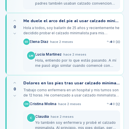
padres también usaban calzado convencional
y tuvieron más molestias. Los cambiamos a
unas zapatillas minimalistas…
Me duele el arco del pie al usar calzado minimalista durante mis entrenamientos de danza
0
Hola a todos, soy bailarín de 25 años y recientemente he
decidido probar el calzado minimalista para mis
entrenamientos. La idea de sentir el suelo bajo mis pies
4
Elena Díaz
30
·
hace 2 meses
ED
me atrae, pero he…
Lucía Martínez
·
hace 2 meses
LM
Hola, entiendo por lo que estás pasando. A mí
me pasó algo similar cuando comencé con
calzado minimalista. Al principio, mis pies
estaban tan tensos que sentía…
Dolores en los pies tras usar calzado minimalista en mis largas jornadas de pie
0
Trabajo como enfermera en un hospital y mis turnos son
de 12 horas. He comenzado a usar calzado minimalista
pensando que sería más beneficioso para mis pies,
4
Cristina Molina
32
·
hace 2 meses
CM
pero después de…
Claudia
·
hace 2 meses
C
Yo también soy enfermera y probé el calzado
minimalista. Al principio, mis pies dolían, pero