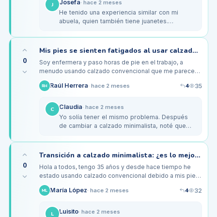
Josefa
·
hace 2 meses
J
He tenido una experiencia similar con mi
abuela, quien también tiene juanetes.
Empezamos a probar con calzado minimalista
y, aunque le costó acostumbrarse al…
Mis pies se sienten fatigados al usar calzado convencional en turnos largos de enfermería
0
Soy enfermera y paso horas de pie en el trabajo, a
menudo usando calzado convencional que me parece
cómodo al principio, pero después de varias horas, mis
4
Raúl Herrera
35
·
hace 2 meses
RH
pies están fatigados y a…
Claudia
·
hace 2 meses
C
Yo solía tener el mismo problema. Después
de cambiar a calzado minimalista, noté que
mis pies se fatigaban menos al final del día.
Me gusta el modelo 'Merrell…
Transición a calzado minimalista: ¿es lo mejor para mis pies planos a los 35?
0
Hola a todos, tengo 35 años y desde hace tiempo he
estado usando calzado convencional debido a mis pies
planos. He escuchado mucho sobre los beneficios del
4
María López
32
·
hace 2 meses
ML
calzado minimalista,…
Luisito
·
hace 2 meses
L