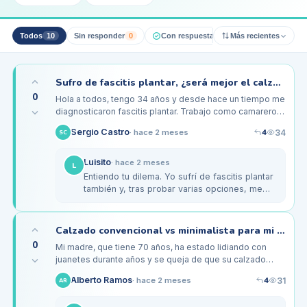
Todos
10
Sin responder
0
Con respuesta pro
Más recientes
0
Resueltos
Sufro de fascitis plantar, ¿será mejor el calzado minimalista o el convencional?
0
Hola a todos, tengo 34 años y desde hace un tiempo me
diagnosticaron fascitis plantar. Trabajo como camarero y
paso extensas horas de pie, lo que ha agravado mi
4
Sergio Castro
34
·
hace 2 meses
SC
condición. He…
Luisito
·
hace 2 meses
L
Entiendo tu dilema. Yo sufrí de fascitis plantar
también y, tras probar varias opciones, me
decidí por un calzado minimalista. Al principio,
sentí un poco de…
Calzado convencional vs minimalista para mi madre de 70 años y sus juanetes
0
Mi madre, que tiene 70 años, ha estado lidiando con
juanetes durante años y se queja de que su calzado
convencional ya no le resulta cómodo. He estado
4
Alberto Ramos
31
·
hace 2 meses
AR
investigando sobre el…