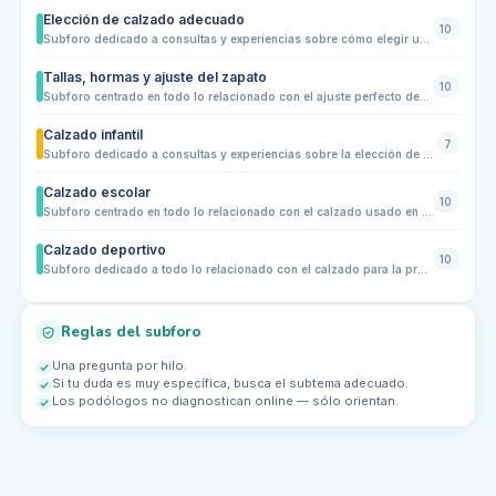
Elección de calzado adecuado
10
Subforo dedicado a consultas y experiencias sobre cómo elegir un calzado adecuado según el tipo de pie, la actividad diaria y las molestias de cada persona. Comparte dudas sobre talla, horma, suela, amortiguación, estabilidad, puntera, materiales, calzado para caminar muchas horas y señales de que un zapato puede estar causando dolor, rozaduras o problemas en la pisada.
Tallas, hormas y ajuste del zapato
10
Subforo centrado en todo lo relacionado con el ajuste perfecto del calzado. Aquí los usuarios pueden consultar sobre cómo elegir la talla correcta, diferentes tipos de horma, ancho y volumen del pie, problemas frecuentes de ajuste como rozaduras o puntos de presión, y cómo un calzado bien ajustado influye en la comodidad, prevención de lesiones y salud del pie en general.
Calzado infantil
7
Subforo dedicado a consultas y experiencias sobre la elección de calzado para niños y adolescentes. Comparte dudas sobre primeros zapatos, tallas, hormas, puntera, flexibilidad, suela, contrafuerte, calzado escolar, deportivo o de diario, molestias al caminar y señales de que un zapato puede no ser adecuado para el desarrollo saludable del pie infantil.
Calzado escolar
10
Subforo centrado en todo lo relacionado con el calzado usado en la escuela: zapatos para el colegio, mocasines, merceditas, zapatillas deportivas para educación física y calzado reglamentario. Aquí se pueden plantear dudas sobre comodidad, durabilidad, ajuste, horma adecuada, materiales, suela flexible y prevención de molestias o deformidades en los pies de los niños durante la jornada escolar.
Calzado deportivo
10
Subforo dedicado a todo lo relacionado con el calzado para la práctica deportiva: zapatillas de running, trail, gimnasio, fútbol, baloncesto y otros deportes. Se tratarán temas sobre ajuste, comodidad, tipo de suela, absorción de impactos, materiales, prevención de lesiones y elección del calzado adecuado según tipo de pie, disciplina y nivel del deportista. También se pueden compartir experiencias de uso, comparativas entre marcas y recomendaciones generales de mantenimiento y durabilidad.
Reglas del subforo
Una pregunta por hilo.
Si tu duda es muy específica, busca el subtema adecuado.
Los podólogos no diagnostican online — sólo orientan.