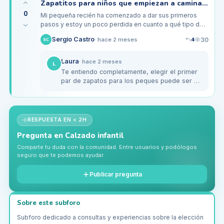
Zapatitos para niños que empiezan a caminar: ¿cuáles son los mejores?
0
Mi pequeña recién ha comenzado a dar sus primeros
pasos y estoy un poco perdida en cuanto a qué tipo de
calzado es el más adecuado. He escuchado que los
4
Sergio Castro
30
·
hace 2 meses
SC
zapatos deben ser…
Laura
·
hace 2 meses
L
Te entiendo completamente, elegir el primer
par de zapatos para los peques puede ser un
lío. Para mi hijo, opté por unos de la marca
Geox, que tienen buena…
RESPUESTA EN < 2H
Pregunta en
Calzado infantil
Comparte tu duda con la comunidad. Entre usuarios y podólogos
seguro que te podemos ayudar.
Publicar pregunta
Sobre este subforo
Subforo dedicado a consultas y experiencias sobre la elección