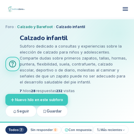
Foro
Calzado y Barefoot
Calzado infantil
Calzado infantil
Subforo dedicado a consultas y experiencias sobre la
elección de calzado para niños y adolescentes.
Comparte dudas sobre primeros zapatos, tallas, hormas,
puntera, flexibilidad, suela, contrafuerte, calzado
escolar, deportivo o de diario, molestias al caminar y
señales de que un zapato puede no ser adecuado para
el desarrollo saludable del pie infantil.
7
hilos
28
respuestas
232
visitas
Nuevo hilo en este subforo
Seguir
Guardar
Todos
7
Sin responder
0
Con respuesta pro
0
Más recientes
Resueltos
0