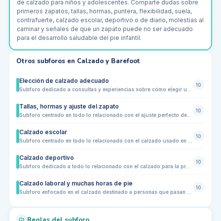
de calzado para niños y adolescentes. Comparte dudas sobre
primeros zapatos, tallas, hormas, puntera, flexibilidad, suela,
contrafuerte, calzado escolar, deportivo o de diario, molestias al
caminar y señales de que un zapato puede no ser adecuado
para el desarrollo saludable del pie infantil.
Otros subforos en
Calzado y Barefoot
Elección de calzado adecuado
10
Subforo dedicado a consultas y experiencias sobre cómo elegir un calzado adecuado según el tipo de pie, la actividad diaria y las molestias de cada persona. Comparte dudas sobre talla, horma, suela, amortiguación, estabilidad, puntera, materiales, calzado para caminar muchas horas y señales de que un zapato puede estar causando dolor, rozaduras o problemas en la pisada.
Tallas, hormas y ajuste del zapato
10
Subforo centrado en todo lo relacionado con el ajuste perfecto del calzado. Aquí los usuarios pueden consultar sobre cómo elegir la talla correcta, diferentes tipos de horma, ancho y volumen del pie, problemas frecuentes de ajuste como rozaduras o puntos de presión, y cómo un calzado bien ajustado influye en la comodidad, prevención de lesiones y salud del pie en general.
Calzado escolar
10
Subforo centrado en todo lo relacionado con el calzado usado en la escuela: zapatos para el colegio, mocasines, merceditas, zapatillas deportivas para educación física y calzado reglamentario. Aquí se pueden plantear dudas sobre comodidad, durabilidad, ajuste, horma adecuada, materiales, suela flexible y prevención de molestias o deformidades en los pies de los niños durante la jornada escolar.
Calzado deportivo
10
Subforo dedicado a todo lo relacionado con el calzado para la práctica deportiva: zapatillas de running, trail, gimnasio, fútbol, baloncesto y otros deportes. Se tratarán temas sobre ajuste, comodidad, tipo de suela, absorción de impactos, materiales, prevención de lesiones y elección del calzado adecuado según tipo de pie, disciplina y nivel del deportista. También se pueden compartir experiencias de uso, comparativas entre marcas y recomendaciones generales de mantenimiento y durabilidad.
Calzado laboral y muchas horas de pie
10
Subforo enfocado en el calzado destinado a personas que pasan muchas horas de pie o realizan trabajos que requieren estar de pie continuamente, como en hostelería, industria, comercio o sanidad. Se abordarán temas de comodidad, soporte, suela antideslizante, absorción de impactos, prevención de fatiga y lesiones, ergonomía y durabilidad del calzado. Los usuarios podrán compartir experiencias, recomendaciones de marcas y modelos, consejos de mantenimiento y adaptación del calzado a diferentes tipos de pie y necesidades laborales.
Reglas del subforo