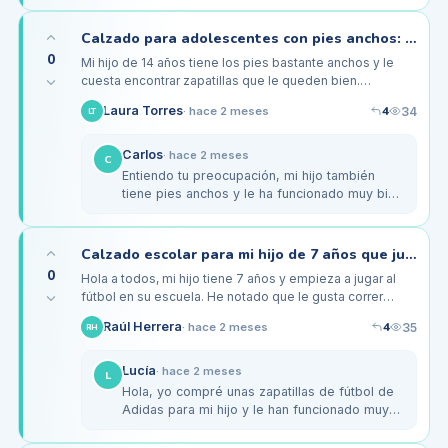
Desde que le compré unos más…
Calzado para adolescentes con pies anchos: ¿qué opciones son las mejores?
0
Mi hijo de 14 años tiene los pies bastante anchos y le
cuesta encontrar zapatillas que le queden bien.
Últimamente ha estado teniendo molestias al caminar,
4
Laura Torres
34
·
hace 2 meses
LT
especialmente después…
Carlos
·
hace 2 meses
C
Entiendo tu preocupación, mi hijo también
tiene pies anchos y le ha funcionado muy bien
la línea de zapatillas New Balance. Tienen
varios modelos diseñados…
Calzado escolar para mi hijo de 7 años que juega fútbol: ¿alguna recomendación?
0
Hola a todos, mi hijo tiene 7 años y empieza a jugar al
fútbol en su escuela. He notado que le gusta correr
mucho y a veces se queja de que le duelen los pies al
4
Raúl Herrera
35
·
hace 2 meses
RH
final del día.…
Lucía
·
hace 2 meses
L
Hola, yo compré unas zapatillas de fútbol de
Adidas para mi hijo y le han funcionado muy
bien. Tienen buen soporte en el tobillo y una
suela que agarra bien en…