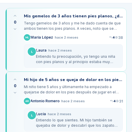
Mis gemelos de 3 años tienen pies planos, ¿debo preocuparme por su calzado?
0
Tengo gemelos de 3 años y me he dado cuenta de que
ambos tienen los pies planos. A veces, noto que se
tropiezan un poco cuando corren o juegan. He notado
4
María López
38
·
hace 2 meses
ML
que hay mucha variedad en…
Laura
·
hace 2 meses
L
Entiendo tu preocupación, yo tengo una niña
con pies planos y al principio estaba muy
perdida. Lo que nos funcionó fue buscar
zapatos con buen soporte y suelas…
Mi hijo de 5 años se queja de dolor en los pies después de jugar
0
Mi niño tiene 5 años y últimamente ha empezado a
quejarse de dolor en los pies después de jugar en el
parque. En casa, hemos notado que sus zapatos
4
Antonio Romero
31
·
hace 2 meses
AR
parecen ajustados y no muy…
Lucía
·
hace 2 meses
L
Entiendo lo que sientes. Mi hijo también se
quejaba de dolor y descubrí que los zapatos
que le compré eran demasiado estrechos.