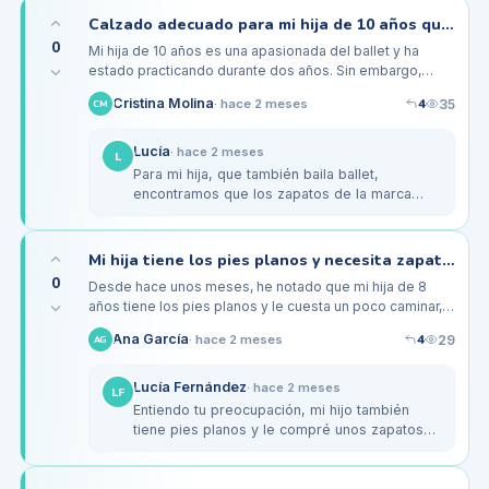
Calzado adecuado para mi hija de 10 años que baila ballet: ¿qué elegir?
0
Mi hija de 10 años es una apasionada del ballet y ha
estado practicando durante dos años. Sin embargo,
hemos notado que después de las clases, a menudo se
4
Cristina Molina
35
·
hace 2 meses
CM
queja de un dolor leve…
Lucía
·
hace 2 meses
L
Para mi hija, que también baila ballet,
encontramos que los zapatos de la marca
Bloch son excelentes. Tienen buena
flexibilidad y soporte. Lo que nos ayudó…
Mi hija tiene los pies planos y necesita zapatos cómodos para la escuela
0
Desde hace unos meses, he notado que mi hija de 8
años tiene los pies planos y le cuesta un poco caminar,
especialmente después de un día en el colegio. Se
4
Ana García
29
·
hace 2 meses
AG
queja de molestias…
Lucía Fernández
·
hace 2 meses
LF
Entiendo tu preocupación, mi hijo también
tiene pies planos y le compré unos zapatos
de la marca Geox. Tienen una buena sujeción
y son transpirables. Además,…