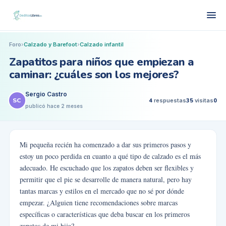
Foro
›
Calzado y Barefoot
›
Calzado infantil
Zapatitos para niños que empiezan a
caminar: ¿cuáles son los mejores?
Sergio Castro
SC
4
respuestas
35
visitas
0
publicó
hace 2 meses
Mi pequeña recién ha comenzado a dar sus primeros pasos y
estoy un poco perdida en cuanto a qué tipo de calzado es el más
adecuado. He escuchado que los zapatos deben ser flexibles y
permitir que el pie se desarrolle de manera natural, pero hay
tantas marcas y estilos en el mercado que no sé por dónde
empezar. ¿Alguien tiene recomendaciones sobre marcas
específicas o características que deba buscar en los primeros
zapatos de mi hija?