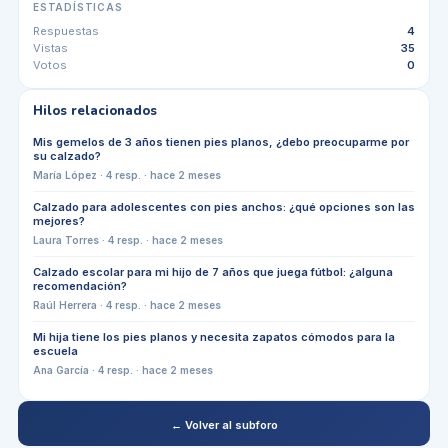
ESTADÍSTICAS
Respuestas
4
Vistas
35
Votos
0
Hilos relacionados
Mis gemelos de 3 años tienen pies planos, ¿debo preocuparme por
su calzado?
María López
·
4
resp. ·
hace 2 meses
Calzado para adolescentes con pies anchos: ¿qué opciones son las
mejores?
Laura Torres
·
4
resp. ·
hace 2 meses
Calzado escolar para mi hijo de 7 años que juega fútbol: ¿alguna
recomendación?
Raúl Herrera
·
4
resp. ·
hace 2 meses
Mi hija tiene los pies planos y necesita zapatos cómodos para la
escuela
Ana García
·
4
resp. ·
hace 2 meses
← Volver al subforo