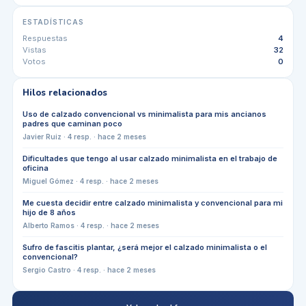
ESTADÍSTICAS
Respuestas
4
Vistas
32
Votos
0
Hilos relacionados
Uso de calzado convencional vs minimalista para mis ancianos
padres que caminan poco
Javier Ruiz
·
4
resp. ·
hace 2 meses
Dificultades que tengo al usar calzado minimalista en el trabajo de
oficina
Miguel Gómez
·
4
resp. ·
hace 2 meses
Me cuesta decidir entre calzado minimalista y convencional para mi
hijo de 8 años
Alberto Ramos
·
4
resp. ·
hace 2 meses
Sufro de fascitis plantar, ¿será mejor el calzado minimalista o el
convencional?
Sergio Castro
·
4
resp. ·
hace 2 meses