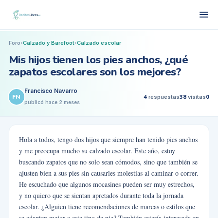
Foro
›
Calzado y Barefoot
›
Calzado escolar
Mis hijos tienen los pies anchos, ¿qué
zapatos escolares son los mejores?
Francisco Navarro
FN
4
respuestas
38
visitas
0
publicó
hace 2 meses
Hola a todos, tengo dos hijos que siempre han tenido pies anchos
y me preocupa mucho su calzado escolar. Este año, estoy
buscando zapatos que no solo sean cómodos, sino que también se
ajusten bien a sus pies sin causarles molestias al caminar o correr.
He escuchado que algunos mocasines pueden ser muy estrechos,
y no quiero que se sientan apretados durante toda la jornada
escolar. ¿Alguien tiene recomendaciones de marcas o estilos que
se adapten mejor a este tipo de pie? También estaría interesada en