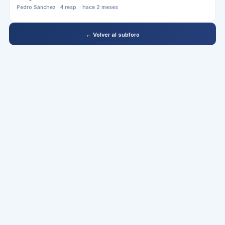
Pedro Sánchez
·
4
resp. ·
hace 2 meses
← Volver al subforo