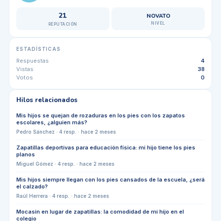
21
NOVATO
NIVEL
REPUTACIÓN
ESTADÍSTICAS
Respuestas
4
Vistas
38
Votos
0
Hilos relacionados
Mis hijos se quejan de rozaduras en los pies con los zapatos
escolares, ¿alguien más?
Pedro Sánchez
·
4
resp. ·
hace 2 meses
Zapatillas deportivas para educación física: mi hijo tiene los pies
planos
Miguel Gómez
·
4
resp. ·
hace 2 meses
Mis hijos siempre llegan con los pies cansados de la escuela, ¿será
el calzado?
Raúl Herrera
·
4
resp. ·
hace 2 meses
Mocasin en lugar de zapatillas: la comodidad de mi hijo en el
colegio