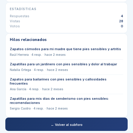
ESTADÍSTICAS
Respuestas
4
Vistas
28
Votos
0
Hilos relacionados
Zapatos cómodos para mi madre que tiene pies sensibles y artritis
Raúl Herrera
·
4
resp. ·
hace 2 meses
Zapatillas para un jardinero con pies sensibles y dolor al trabajar
Natalia Ortega
·
4
resp. ·
hace 2 meses
Zapatos para bailarines con pies sensibles y callosidades
frecuentes
Ana García
·
4
resp. ·
hace 2 meses
Zapatillas para mis días de senderismo con pies sensibles:
recomendaciones
Sergio Castro
·
4
resp. ·
hace 2 meses
← Volver al subforo