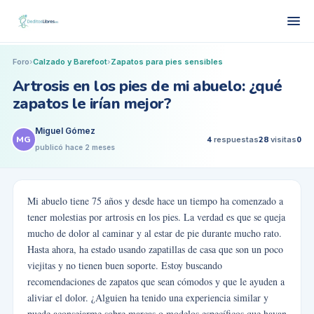
Foro
›
Calzado y Barefoot
›
Zapatos para pies sensibles
Artrosis en los pies de mi abuelo: ¿qué
zapatos le irían mejor?
Miguel Gómez
MG
4
respuestas
28
visitas
0
publicó
hace 2 meses
Mi abuelo tiene 75 años y desde hace un tiempo ha comenzado a
tener molestias por artrosis en los pies. La verdad es que se queja
mucho de dolor al caminar y al estar de pie durante mucho rato.
Hasta ahora, ha estado usando zapatillas de casa que son un poco
viejitas y no tienen buen soporte. Estoy buscando
recomendaciones de zapatos que sean cómodos y que le ayuden a
aliviar el dolor. ¿Alguien ha tenido una experiencia similar y
puede aconsejarme sobre marcas o modelos específicos que hayan