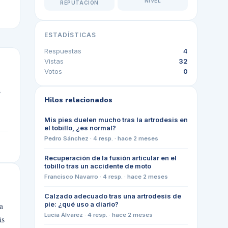
NIVEL
REPUTACIÓN
ESTADÍSTICAS
Respuestas
4
Vistas
32
Votos
0
s
Hilos relacionados
Mis pies duelen mucho tras la artrodesis en
el tobillo, ¿es normal?
Pedro Sánchez
·
4
resp. ·
hace 2 meses
Recuperación de la fusión articular en el
tobillo tras un accidente de moto
Francisco Navarro
·
4
resp. ·
hace 2 meses
Calzado adecuado tras una artrodesis de
pie: ¿qué uso a diario?
a
Lucía Álvarez
·
4
resp. ·
hace 2 meses
ás