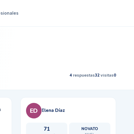
esionales
4
respuestas
32
visitas
0
n
ED
Elena Díaz
71
NOVATO