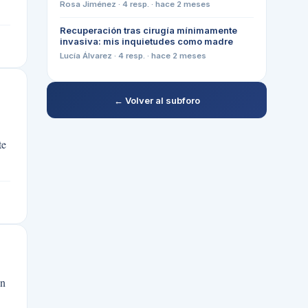
Rosa Jiménez
·
4
resp. ·
hace 2 meses
Recuperación tras cirugía mínimamente
invasiva: mis inquietudes como madre
Lucía Álvarez
·
4
resp. ·
hace 2 meses
← Volver al subforo
te
on