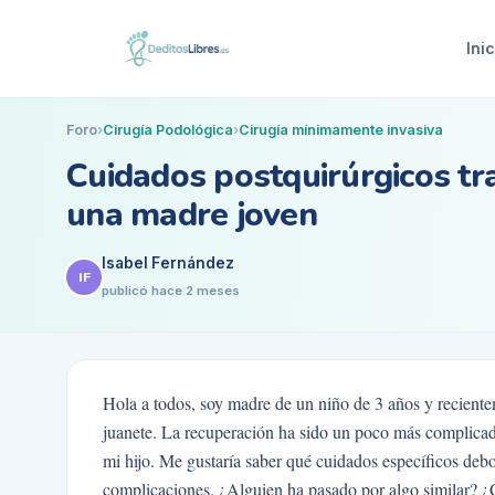
Inic
Foro
›
Cirugía Podológica
›
Cirugía mínimamente invasiva
Cuidados postquirúrgicos tr
una madre joven
Isabel Fernández
IF
publicó
hace 2 meses
Hola a todos, soy madre de un niño de 3 años y recient
juanete. La recuperación ha sido un poco más complicad
mi hijo. Me gustaría saber qué cuidados específicos debo
complicaciones. ¿Alguien ha pasado por algo similar? ¿