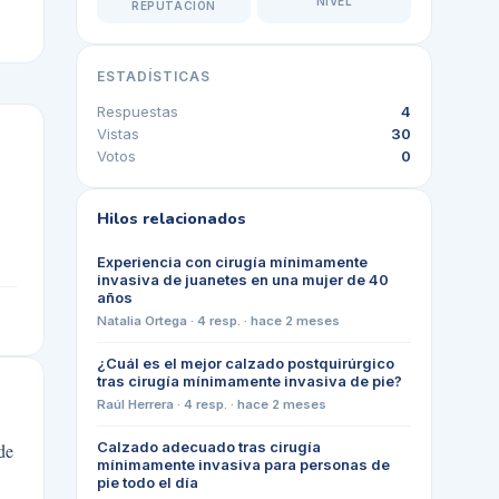
NIVEL
REPUTACIÓN
ESTADÍSTICAS
Respuestas
4
Vistas
30
Votos
0
Hilos relacionados
Experiencia con cirugía mínimamente
invasiva de juanetes en una mujer de 40
años
Natalia Ortega
·
4
resp. ·
hace 2 meses
¿Cuál es el mejor calzado postquirúrgico
tras cirugía mínimamente invasiva de pie?
Raúl Herrera
·
4
resp. ·
hace 2 meses
Calzado adecuado tras cirugía
de
mínimamente invasiva para personas de
,
pie todo el día