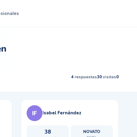
esionales
en
4
respuestas
30
visitas
0
IF
Isabel Fernández
38
NOVATO