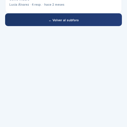
Lucía Álvarez
·
4
resp. ·
hace 2 meses
← Volver al subforo