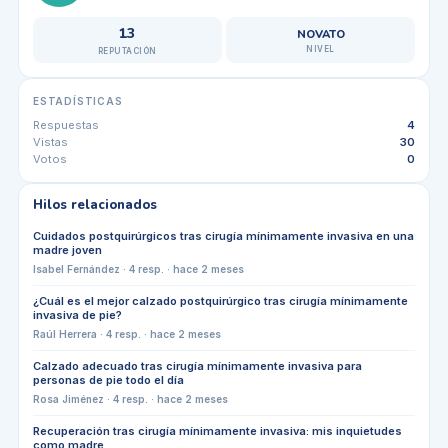
13
NOVATO
NIVEL
REPUTACIÓN
ESTADÍSTICAS
Respuestas
4
Vistas
30
Votos
0
Hilos relacionados
Cuidados postquirúrgicos tras cirugía mínimamente invasiva en una
madre joven
Isabel Fernández
·
4
resp. ·
hace 2 meses
¿Cuál es el mejor calzado postquirúrgico tras cirugía mínimamente
invasiva de pie?
Raúl Herrera
·
4
resp. ·
hace 2 meses
Calzado adecuado tras cirugía mínimamente invasiva para
personas de pie todo el día
Rosa Jiménez
·
4
resp. ·
hace 2 meses
Recuperación tras cirugía mínimamente invasiva: mis inquietudes
como madre