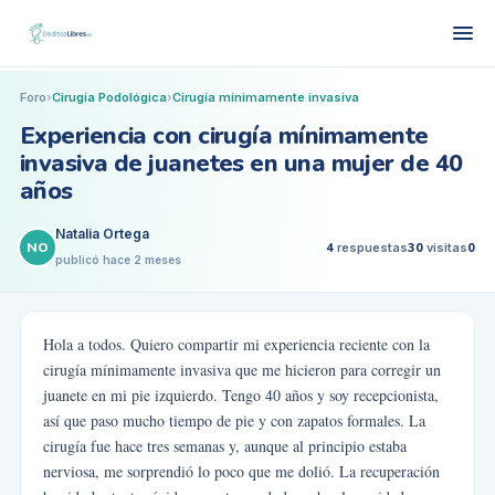
Foro
›
Cirugía Podológica
›
Cirugía mínimamente invasiva
Experiencia con cirugía mínimamente
invasiva de juanetes en una mujer de 40
años
Natalia Ortega
NO
4
respuestas
30
visitas
0
publicó
hace 2 meses
Hola a todos. Quiero compartir mi experiencia reciente con la
cirugía mínimamente invasiva que me hicieron para corregir un
juanete en mi pie izquierdo. Tengo 40 años y soy recepcionista,
así que paso mucho tiempo de pie y con zapatos formales. La
cirugía fue hace tres semanas y, aunque al principio estaba
nerviosa, me sorprendió lo poco que me dolió. La recuperación