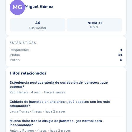
MG
Miguel Gómez
44
NOVATO
NIVEL
REPUTACIÓN
ESTADÍSTICAS
Respuestas
4
Vistas
34
Votos
0
Hilos relacionados
Experiencia postoperatoria de corrección de juanetes: ¿qué
esperar?
Raúl Herrera
·
4
resp. ·
hace 2 meses
Cuidado de juanetes en ancianos: ¿qué zapatos son los más
adecuados?
Laura Torres
·
4
resp. ·
hace 2 meses
Mucho dolor tras la cirugía de juanetes: ¿es normal esta
incomodidad?
Antonio Romero
·
4
resp. ·
hace 2 meses