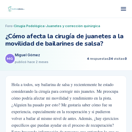
Foro
›
Cirugía Podológica
›
Juanetes y corrección quirúrgica
¿Cómo afecta la cirugía de juanetes a la
movilidad de bailarines de salsa?
Miguel Gómez
MG
4
respuestas
34
visitas
0
publicó
hace 2 meses
Hola a todos, soy bailarina de salsa y recientemente he estado
considerando la cirugía para corregir mis juanetes. Me preocupa
cómo podría afectar mi movilidad y rendimiento en la pista.
¿Alguien ha pasado por esto? Me gustaría saber cómo fue su
experiencia, especialmente en la recuperación y si pudieron
volver a bailar al mismo nivel de antes. Además, ¿hay ejercicios
específicos que puedan ayudar en el proceso de recuperación?
Estoy buscando información de personas que entiendan lo que es