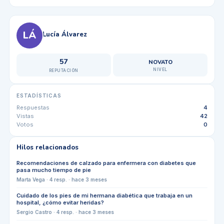
LÁ
Lucía Álvarez
57
NOVATO
NIVEL
REPUTACIÓN
ESTADÍSTICAS
Respuestas
4
Vistas
42
Votos
0
Hilos relacionados
Recomendaciones de calzado para enfermera con diabetes que
pasa mucho tiempo de pie
Marta Vega
·
4
resp. ·
hace 3 meses
Cuidado de los pies de mi hermana diabética que trabaja en un
hospital, ¿cómo evitar heridas?
Sergio Castro
·
4
resp. ·
hace 3 meses