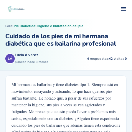
Foro
›
Pie Diabético
›
Higiene e hidratación del pie
Cuidado de los pies de mi hermana
diabética que es bailarina profesional
Lucía Álvarez
LÁ
4
respuestas
42
visitas
0
publicó
hace 3 meses
Mi hermana es bailarina y tiene diabetes tipo 1. Siempre está en
movimiento, ensayando y actuando, lo que hace que sus pies
sufran bastante. He notado que, a pesar de sus esfuerzos por
mantener la higiene, sus pies a veces se ven agrietados y
fatigados. Me preocupa que esto pueda llevar a problemas más
serios, especialmente con su diabetes. ¿Alguien tiene experiencia
cuidando los pies de bailarines que además tienen esta condición?
¿Qué rutina de higiene e hidratación aconsejan para no solo