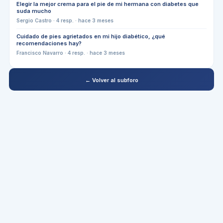
Elegir la mejor crema para el pie de mi hermana con diabetes que
suda mucho
Sergio Castro
·
4
resp. ·
hace 3 meses
Cuidado de pies agrietados en mi hijo diabético, ¿qué
recomendaciones hay?
Francisco Navarro
·
4
resp. ·
hace 3 meses
← Volver al subforo