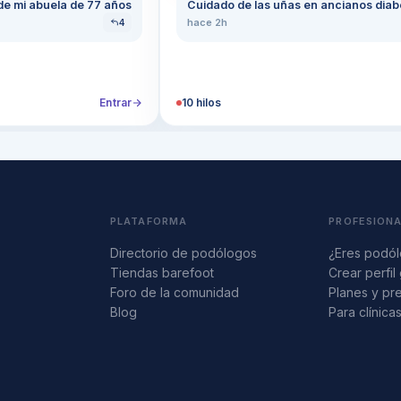
 de mi abuela de 77 años
Cuidado de las uñas en ancianos diabé
hace 2h
4
Entrar
10
hilos
PLATAFORMA
PROFESION
Directorio de podólogos
¿Eres podó
Tiendas barefoot
Crear perfil 
Foro de la comunidad
Planes y pr
Blog
Para clínica