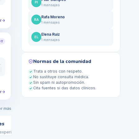
PI
1
mensajes
Rafa Moreno
RA
r
1
mensajes
Elena Ruiz
EL
1
mensajes
OY
Normas de la comunidad
rca es mejor?
Trata a otros con respeto.
No sustituye consulta médica.
Sin spam ni autopromoción.
Cita fuentes si das datos clínicos.
r
er más
es
Callos, durez
+
4
HOY
xperiencias sobre el cuidado de las u...
Subforo dedicad
durezas y r...