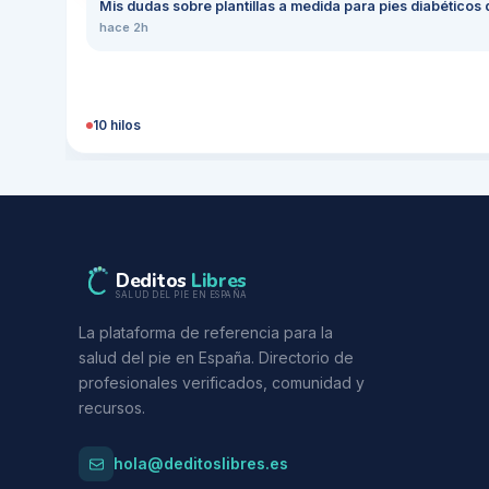
Mis dudas sobre plantillas a medida para pies diabéticos
hace 2h
10
hilos
Deditos
Libres
SALUD DEL PIE EN ESPAÑA
La plataforma de referencia para la
salud del pie en España. Directorio de
profesionales verificados, comunidad y
recursos.
hola@deditoslibres.es