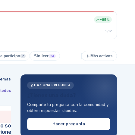
+85%
12
e participo
Sin leer
Más activos
7
24
temas
HAZ UNA PREGUNTA
 todos
¿Tienes una duda?
Comparte tu pregunta con la comunidad y
obtén respuestas rápidas.
24
24
S
PIE DIABÉTICO EN PERSONAS
may
MAYORES
may
Hacer pregunta
jo son
Calzado para ancianos
iones hay
diabéticos: zapatillas cómodas