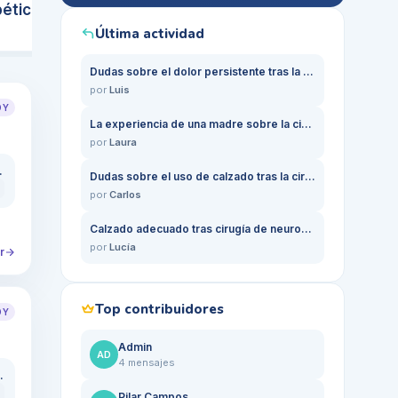
béticas
para caminar en casa
4
Abrir →
Cristina Molina
4
Abrir →
Última actividad
Dudas sobre el dolor persistente tras la cirugía de neuroma en mis pies
por
Luis
OY
La experiencia de una madre sobre la cirugía de neuroma en sus pies
por
Laura
ambios son normales?
Dudas sobre el uso de calzado tras la cirugía de neuroma de Morton en enfermeras
por
Carlos
Calzado adecuado tras cirugía de neuroma en una madre trabajadora
por
Lucía
r
Top contribuidores
OY
Admin
AD
4
mensajes
 años tras un día en casa
Pilar Campos