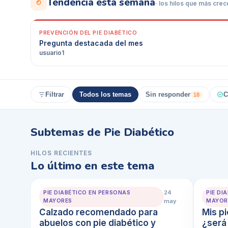
Tendencia esta semana
· los hilos que más cre
PREVENCIÓN DEL PIE DIABÉTICO
Pregunta destacada del mes
usuario1
Filtrar
Todos los temas
Sin responder
C
18
Subtemas de
Pie Diabético
HILOS RECIENTES
Lo último en este tema
24
PIE DIABÉTICO EN PERSONAS
PIE DI
MAYORES
may
MAYOR
Calzado recomendado para
Mis pi
abuelos con pie diabético y
¿será