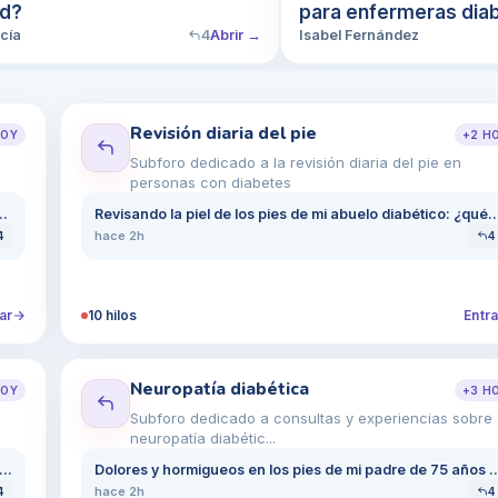
ad?
para enfermeras dia
mayores?
cía
4
Abrir →
Isabel Fernández
Revisión diaria del pie
OY
+
2
H
Subforo dedicado a la revisión diaria del pie en
personas con diabetes
diabético que juega al fútbol: ¿qué debo buscar?
Revisando la piel de los pies de mi abuelo diabético: ¿qué c
hace 2h
4
4
ar
10
hilos
Entra
Neuropatía diabética
OY
+
3
H
e
Subforo dedicado a consultas y experiencias sobre
neuropatía diabétic...
do de las úlceras diabéticas en mis pies tras un largo día de pie
Dolores y hormigueos en los pies de mi padre de 75
hace 2h
4
4