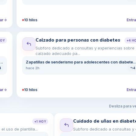
ar
10
hilos
Entra
Calzado para personas con diabetes
OY
+
4
H
e
Subforo dedicado a consultas y experiencias sobre
calzado adecuado pa...
 años tiene pies hinchados y morados por mala circulación, ¿qué hacer?
Zapatillas de senderismo para adolescentes con diabetes: ¿qué ma
hace 2h
4
4
ar
10
hilos
Entra
Desliza para v
Cuidado de uñas en diabet
+
1
HOY
 uso de plantilla...
Subforo dedicado a consultas y e