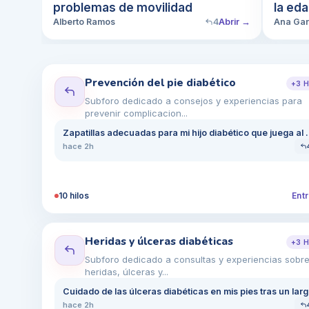
problemas de movilidad
la ed
Alberto Ramos
4
Abrir →
Ana Gar
Prevención del pie diabético
+
3
H
Subforo dedicado a consejos y experiencias para
prevenir complicacion...
Zapatillas adecuadas para mi hijo 
hace 2h
10
hilos
Entr
Heridas y úlceras diabéticas
+
3
H
Subforo dedicado a consultas y experiencias sobr
heridas, úlceras y...
Cuida
hace 2h