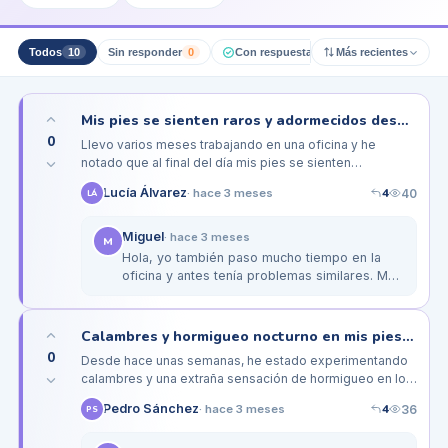
Todos
10
Sin responder
0
Con respuesta pro
Más recientes
0
Resueltos
Mis pies se sienten raros y adormecidos después de un largo día en la oficina
0
Llevo varios meses trabajando en una oficina y he
notado que al final del día mis pies se sienten
adormecidos y con hormigueo. Paso muchas horas
4
Lucía Álvarez
40
·
hace 3 meses
LÁ
sentado, pero en mis pausas me…
Miguel
·
hace 3 meses
M
Hola, yo también paso mucho tiempo en la
oficina y antes tenía problemas similares. Me
ayudó usar un soporte para los pies y hacer
estiramientos cada hora.…
Calambres y hormigueo nocturno en mis pies, ¿será algo serio por la diabetes?
0
Desde hace unas semanas, he estado experimentando
calambres y una extraña sensación de hormigueo en los
pies, especialmente por la noche. Esto ha comenzado a
4
Pedro Sánchez
36
·
hace 3 meses
PS
interferir con mi…