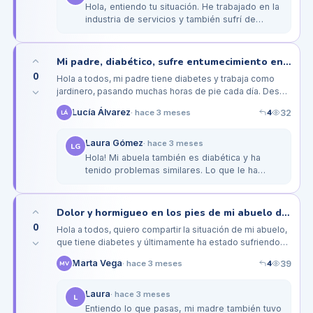
Hola, entiendo tu situación. He trabajado en la
industria de servicios y también sufrí de
hormigueo en los pies. Me ayudó mucho usar
calzado adecuado, como…
Mi padre, diabético, sufre entumecimiento en los pies al trabajar de pie todo el día
0
Hola a todos, mi padre tiene diabetes y trabaja como
jardinero, pasando muchas horas de pie cada día. Desde
hace un tiempo, ha estado experimentando un fuerte
4
Lucía Álvarez
32
·
hace 3 meses
LÁ
entumecimiento en…
Laura Gómez
·
hace 3 meses
LG
Hola! Mi abuela también es diabética y ha
tenido problemas similares. Lo que le ha
funcionado es usar zapatillas ortopédicas con
buena amortiguación. Además,…
Dolor y hormigueo en los pies de mi abuelo diabético al caminar por la casa
0
Hola a todos, quiero compartir la situación de mi abuelo,
que tiene diabetes y últimamente ha estado sufriendo
de dolor y hormigueo en los pies, especialmente
4
Marta Vega
39
·
hace 3 meses
MV
cuando camina por la…
Laura
·
hace 3 meses
L
Entiendo lo que pasas, mi madre también tuvo