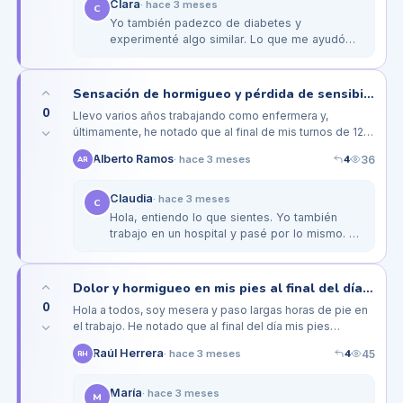
Clara
·
hace 3 meses
C
Yo también padezco de diabetes y
experimenté algo similar. Lo que me ayudó
fue elevar las piernas mientras dormía y usar
calcetines de compresión, ya que…
Sensación de hormigueo y pérdida de sensibilidad en mis pies después de trabajar 12 horas
0
Llevo varios años trabajando como enfermera y,
últimamente, he notado que al final de mis turnos de 12
horas, siento un hormigueo constante en mis pies y una
4
Alberto Ramos
36
·
hace 3 meses
AR
extraña pérdida de…
Claudia
·
hace 3 meses
C
Hola, entiendo lo que sientes. Yo también
trabajo en un hospital y pasé por lo mismo. Lo
que me ayudó fue probar con plantillas
ortopédicas que distribuyen…
Dolor y hormigueo en mis pies al final del día, ¿será por estar mucho tiempo de pie con diabetes?
0
Hola a todos, soy mesera y paso largas horas de pie en
el trabajo. He notado que al final del día mis pies
comienzan a doler y siento un hormigueo extraño,
4
Raúl Herrera
45
·
hace 3 meses
RH
especialmente en los…
María
·
hace 3 meses
M