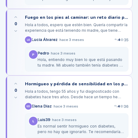
fue cambiar mis zapatos a unos más
cómodos y con buen soporte. Además,
empecé a…
Fuego en los pies al caminar: un reto diario para mi madre diabética
0
Hola a todos, espero que estén bien. Quería compartir la
experiencia que está teniendo mi madre, que tiene
diabetes y sufre de un intenso ardor en los pies al
4
Lucía Álvarez
35
·
hace 3 meses
LÁ
caminar. Este…
Pedro
·
hace 3 meses
P
Hola, entiendo muy bien lo que está pasando
tu madre. Mi abuelo también tenía diabetes y
al final le recomendaron unas plantillas
ortopédicas que realmente le…
Hormigueo y pérdida de sensibilidad en los pies por diabetes: ¿es normal?
0
Hola a todos, tengo 55 años y fui diagnosticado con
diabetes hace tres años. Desde hace un tiempo he
notado que a veces siento hormigueo en mis pies y
4
Elena Díaz
36
·
hace 3 meses
ED
también cierta pérdida de…
Luis39
·
hace 3 meses
L
Es normal sentir hormigueo con diabetes,
pero no hay que ignorarlo. Te recomendaría
hacer revisiones rutinarias con un podólogo.