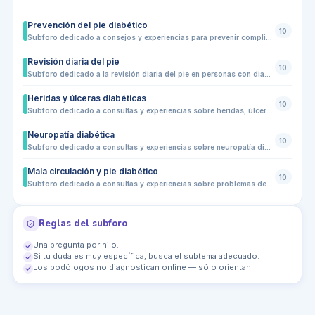
Prevención del pie diabético
10
Subforo dedicado a consejos y experiencias para prevenir complicaciones en el pie diabético. Comparte dudas sobre revisión diaria, higiene, hidratación, calzado adecuado, control de rozaduras, cuidado de uñas, pérdida de sensibilidad, circulación y señales de alarma que indican cuándo acudir cuanto antes a un podólogo o profesional sanitario.
Revisión diaria del pie
10
Subforo dedicado a la revisión diaria del pie en personas con diabetes. Comparte dudas y consejos sobre cómo observar la planta, talones, dedos, uñas y zonas de roce para detectar a tiempo heridas, cambios de color, hinchazón, sequedad, grietas o pérdida de sensibilidad. Un espacio orientado a la prevención y a saber cuándo acudir cuanto antes a un podólogo o profesional sanitario.
Heridas y úlceras diabéticas
10
Subforo dedicado a consultas y experiencias sobre heridas, úlceras y lesiones en el pie diabético. Comparte dudas sobre prevención, cuidados básicos, evolución de heridas, zonas de presión, rozaduras, calzado adecuado y señales de alarma como enrojecimiento, secreción, mal olor, dolor, hinchazón o cambios de color. Ante cualquier herida en una persona con diabetes, es importante acudir cuanto antes a un podólogo o profesional sanitario.
Neuropatía diabética
10
Subforo dedicado a consultas y experiencias sobre neuropatía diabética y pérdida de sensibilidad en los pies. Comparte dudas sobre hormigueo, quemazón, calambres, entumecimiento, dolor nocturno, heridas que pasan desapercibidas y cuidados diarios para reducir riesgos. Un espacio orientado a la prevención, la revisión frecuente y la importancia de acudir a un podólogo o profesional sanitario ante cualquier cambio o señal de alarma.
Mala circulación y pie diabético
10
Subforo dedicado a consultas y experiencias sobre problemas de circulación en personas con diabetes y su relación con la salud del pie. Comparte dudas sobre pies fríos, cambios de color, hinchazón, heridas que tardan en cerrar, dolor al caminar, pérdida de sensibilidad y señales de alarma. Un espacio orientado a la prevención, el seguimiento podológico y la importancia de acudir a un profesional sanitario ante cualquier cambio sospechoso.
Reglas del subforo
Una pregunta por hilo.
Si tu duda es muy específica, busca el subtema adecuado.
Los podólogos no diagnostican online — sólo orientan.