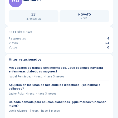
AG
33
NOVATO
NIVEL
REPUTACIÓN
ESTADÍSTICAS
Respuestas
4
Vistas
54
Votos
0
Hilos relacionados
Mis zapatos de trabajo son incómodos, ¿qué opciones hay para
enfermeras diabéticas mayores?
Isabel Fernández
·
4
resp. ·
hace 3 meses
Agujeros en las uñas de mis abuelos diabéticos, ¿es normal o
peligroso?
Javier Ruiz
·
4
resp. ·
hace 3 meses
Calzado cómodo para abuelos diabéticos: ¿qué marcas funcionan
mejor?
Lucía Álvarez
·
4
resp. ·
hace 3 meses