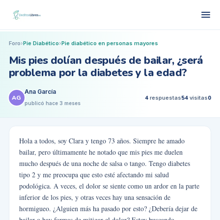
Foro
›
Pie Diabético
›
Pie diabético en personas mayores
Mis pies dolían después de bailar, ¿será
problema por la diabetes y la edad?
Ana García
AG
4
respuestas
54
visitas
0
publicó
hace 3 meses
Hola a todos, soy Clara y tengo 73 años. Siempre he amado
bailar, pero últimamente he notado que mis pies me duelen
mucho después de una noche de salsa o tango. Tengo diabetes
tipo 2 y me preocupa que esto esté afectando mi salud
podológica. A veces, el dolor se siente como un ardor en la parte
inferior de los pies, y otras veces hay una sensación de
hormigueo. ¿Alguien más ha pasado por esto? ¿Debería dejar de
bailar o hay formas de mitigar el dolor? Estoy buscando