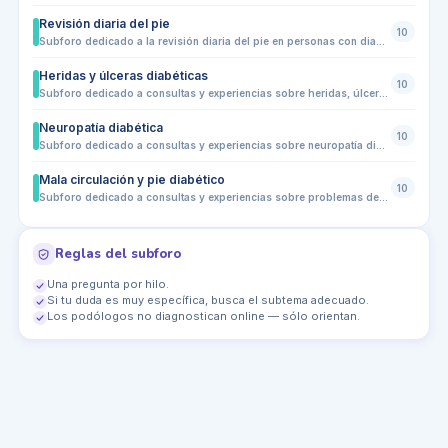
Revisión diaria del pie
10
Subforo dedicado a la revisión diaria del pie en personas con diabetes. Comparte dudas y consejos sobre cómo observar la planta, talones, dedos, uñas y zonas de roce para detectar a tiempo heridas, cambios de color, hinchazón, sequedad, grietas o pérdida de sensibilidad. Un espacio orientado a la prevención y a saber cuándo acudir cuanto antes a un podólogo o profesional sanitario.
Heridas y úlceras diabéticas
10
Subforo dedicado a consultas y experiencias sobre heridas, úlceras y lesiones en el pie diabético. Comparte dudas sobre prevención, cuidados básicos, evolución de heridas, zonas de presión, rozaduras, calzado adecuado y señales de alarma como enrojecimiento, secreción, mal olor, dolor, hinchazón o cambios de color. Ante cualquier herida en una persona con diabetes, es importante acudir cuanto antes a un podólogo o profesional sanitario.
Neuropatía diabética
10
Subforo dedicado a consultas y experiencias sobre neuropatía diabética y pérdida de sensibilidad en los pies. Comparte dudas sobre hormigueo, quemazón, calambres, entumecimiento, dolor nocturno, heridas que pasan desapercibidas y cuidados diarios para reducir riesgos. Un espacio orientado a la prevención, la revisión frecuente y la importancia de acudir a un podólogo o profesional sanitario ante cualquier cambio o señal de alarma.
Mala circulación y pie diabético
10
Subforo dedicado a consultas y experiencias sobre problemas de circulación en personas con diabetes y su relación con la salud del pie. Comparte dudas sobre pies fríos, cambios de color, hinchazón, heridas que tardan en cerrar, dolor al caminar, pérdida de sensibilidad y señales de alarma. Un espacio orientado a la prevención, el seguimiento podológico y la importancia de acudir a un profesional sanitario ante cualquier cambio sospechoso.
Reglas del subforo
Una pregunta por hilo.
Si tu duda es muy específica, busca el subtema adecuado.
Los podólogos no diagnostican online — sólo orientan.