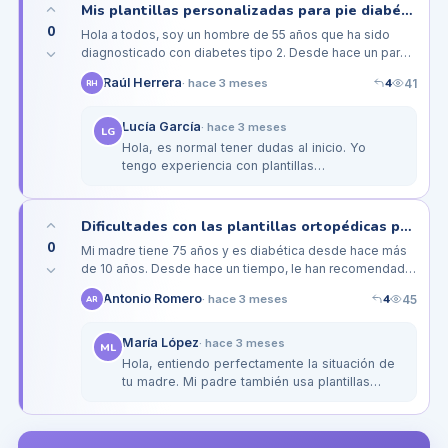
Mis plantillas personalizadas para pie diabético: ¿valen la pena realmente?
0
Hola a todos, soy un hombre de 55 años que ha sido
diagnosticado con diabetes tipo 2. Desde hace un par
de meses, comencé a usar plantillas personalizadas
4
Raúl Herrera
41
·
hace 3 meses
RH
recomendadas por mi…
Lucía García
·
hace 3 meses
LG
Hola, es normal tener dudas al inicio. Yo
tengo experiencia con plantillas
personalizadas y sí, al principio no sentí gran
cambio, pero con el tiempo noté…
Dificultades con las plantillas ortopédicas para pie diabético en mi madre mayor
0
Mi madre tiene 75 años y es diabética desde hace más
de 10 años. Desde hace un tiempo, le han recomendado
el uso de plantillas ortopédicas para mejorar su
4
Antonio Romero
45
·
hace 3 meses
AR
comodidad al caminar y…
María López
·
hace 3 meses
ML
Hola, entiendo perfectamente la situación de
tu madre. Mi padre también usa plantillas
ortopédicas y al principio también tuvo
muchos problemas. Lo que…