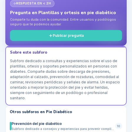
RESPUESTA EN < 2H
Pregunta en
Plantillas y ortesis en pie diabético
Comparte tu duda con la comunidad. Entre usuarios y podólogos
seguro que te podemos ayudar.
Publicar pregunta
Sobre este subforo
Subforo dedicado a consultas y experiencias sobre el uso de
plantillas, ortesis y soportes personalizados en personas con
diabetes. Comparte dudas sobre descarga de presiones,
adaptación al calzado, prevención de rozaduras, comodidad al
caminar, revisiones periódicas y señales de alarma. Un espacio
orientado a mejorar la protección del pie y evitar heridas,
siempre con seguimiento de un podólogo o profesional
sanitario.
Otros subforos en
Pie Diabético
Prevención del pie diabético
10
Subforo dedicado a consejos y experiencias para prevenir complicaciones en el pie diabético. Comparte dudas sobre revisión diaria, higiene, hidratación, calzado adecuado, control de rozaduras, cuidado de uñas, pérdida de sensibilidad, circulación y señales de alarma que indican cuándo acudir cuanto antes a un podólogo o profesional sanitario.