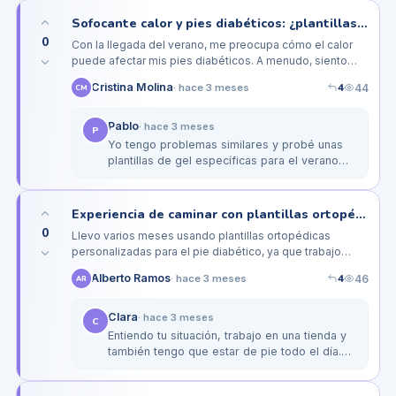
calcetines de bambú tienen una…
Sofocante calor y pies diabéticos: ¿plantillas específicas para el verano?
0
Con la llegada del verano, me preocupa cómo el calor
puede afectar mis pies diabéticos. A menudo, siento
que mis pies sudan más de lo habitual y tengo miedo de
4
Cristina Molina
44
·
hace 3 meses
CM
que esto cause…
Pablo
·
hace 3 meses
P
Yo tengo problemas similares y probé unas
plantillas de gel específicas para el verano
que son mucho más transpirables. Además,
las sandalias ortopédicas de la…
Experiencia de caminar con plantillas ortopédicas en un trabajo de pie
0
Llevo varios meses usando plantillas ortopédicas
personalizadas para el pie diabético, ya que trabajo
como camarero y paso largas horas de pie. Al principio,
4
Alberto Ramos
46
·
hace 3 meses
AR
pensé que iba a ser…
Clara
·
hace 3 meses
C
Entiendo tu situación, trabajo en una tienda y
también tengo que estar de pie todo el día.
He encontrado que cambiar de calzado a
veces ayuda a aliviar la…