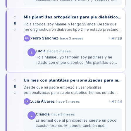
hablar con mi podólogo, me recomendó unas
plantillas de la marca Sole que…
Mis plantillas ortopédicas para pie diabético mientras hago jardinería
0
Hola a todos, soy Manuel y tengo 55 años. Desde que
me diagnosticaron diabetes tipo 2, he estado prestando
mucha atención a la salud de mis pies, ya que sé que
4
Pedro Sánchez
39
·
hace 3 meses
PS
son una zona…
Lucía
·
hace 3 meses
L
Hola Manuel, yo también soy jardinera y he
lidiado con el pie diabético. Mis plantillas son
de la marca Podoflex y me han ayudado
mucho. Te recomendaría que te…
Un mes con plantillas personalizadas para mi padre diabético: ¿ha valido la pena?
0
Desde que mi padre empezó a usar plantillas
personalizadas para su pie diabético, hemos notado
algunos cambios. Al principio, estaba bastante
4
Lucía Álvarez
44
·
hace 3 meses
LÁ
escéptico y le costaba adaptarse a la…
Claudia
·
hace 3 meses
C
Es normal que al principio les cueste un poco
acostumbrarse. Mi abuelo también usó
plantillas personalizadas y al principio se