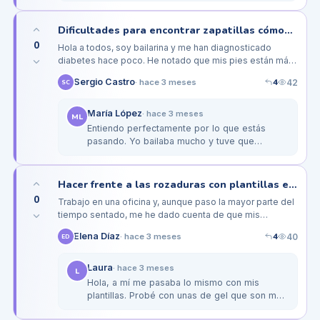
quejaba de molestias, pero con…
Dificultades para encontrar zapatillas cómodas con plantillas en bailarines diabéticos
0
Hola a todos, soy bailarina y me han diagnosticado
diabetes hace poco. He notado que mis pies están más
sensibles y que el calzado que solía usar ya no me
4
Sergio Castro
42
·
hace 3 meses
SC
resulta cómodo,…
María López
·
hace 3 meses
ML
Entiendo perfectamente por lo que estás
pasando. Yo bailaba mucho y tuve que
cambiar todo mi calzado. Te recomiendo las
zapatillas de danza de la marca Bloch,…
Hacer frente a las rozaduras con plantillas en mi trabajo de oficina
0
Trabajo en una oficina y, aunque paso la mayor parte del
tiempo sentado, me he dado cuenta de que mis
plantillas a veces me causan rozaduras en los pies. Soy
4
Elena Díaz
40
·
hace 3 meses
ED
diabético y estoy…
Laura
·
hace 3 meses
L
Hola, a mí me pasaba lo mismo con mis
plantillas. Probé con unas de gel que son más
suaves y me ayudaron bastante. Además, los