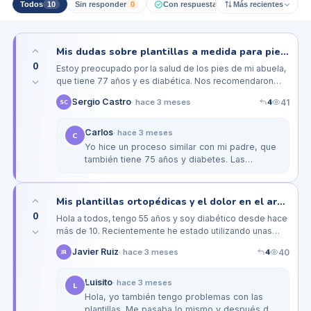
Todos
10
Sin responder
0
Con respuesta pro
Más recientes
0
Resueltos
Mis dudas sobre plantillas a medida para pies diabéticos de mi abuela de 77 años
0
Estoy preocupado por la salud de los pies de mi abuela,
que tiene 77 años y es diabética. Nos recomendaron
unas plantillas a medida, pero me genera dudas saber si
4
Sergio Castro
41
·
hace 3 meses
SC
realmente le…
Carlos
·
hace 3 meses
C
Yo hice un proceso similar con mi padre, que
también tiene 75 años y diabetes. Las
plantillas personalizadas le han funcionado
muy bien, especialmente para…
Mis plantillas ortopédicas y el dolor en el arco del pie diabético
0
Hola a todos, tengo 55 años y soy diabético desde hace
más de 10. Recientemente he estado utilizando unas
plantillas ortopédicas personalizadas, pero he
4
Javier Ruiz
40
·
hace 3 meses
JR
comenzado a experimentar…
Luisito
·
hace 3 meses
L
Hola, yo también tengo problemas con las
plantillas. Me pasaba lo mismo y después de