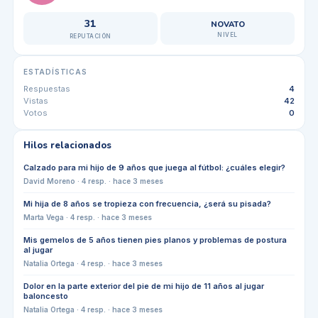
31
NOVATO
NIVEL
REPUTACIÓN
ESTADÍSTICAS
Respuestas
4
Vistas
42
Votos
0
Hilos relacionados
Calzado para mi hijo de 9 años que juega al fútbol: ¿cuáles elegir?
David Moreno
·
4
resp. ·
hace 3 meses
Mi hija de 8 años se tropieza con frecuencia, ¿será su pisada?
Marta Vega
·
4
resp. ·
hace 3 meses
Mis gemelos de 5 años tienen pies planos y problemas de postura
al jugar
Natalia Ortega
·
4
resp. ·
hace 3 meses
Dolor en la parte exterior del pie de mi hijo de 11 años al jugar
baloncesto
Natalia Ortega
·
4
resp. ·
hace 3 meses