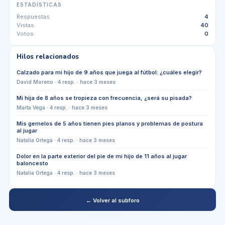
ESTADÍSTICAS
Respuestas
4
Vistas
40
Votos
0
Hilos relacionados
Calzado para mi hijo de 9 años que juega al fútbol: ¿cuáles elegir?
David Moreno
·
4
resp. ·
hace 3 meses
Mi hija de 8 años se tropieza con frecuencia, ¿será su pisada?
Marta Vega
·
4
resp. ·
hace 3 meses
Mis gemelos de 5 años tienen pies planos y problemas de postura
al jugar
Natalia Ortega
·
4
resp. ·
hace 3 meses
Dolor en la parte exterior del pie de mi hijo de 11 años al jugar
baloncesto
Natalia Ortega
·
4
resp. ·
hace 3 meses
← Volver al subforo