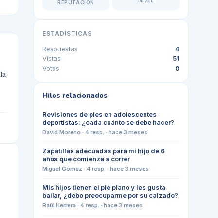
NIVEL
REPUTACIÓN
ESTADÍSTICAS
Respuestas
4
Vistas
51
Votos
0
la
Hilos relacionados
Revisiones de pies en adolescentes
deportistas: ¿cada cuánto se debe hacer?
David Moreno
·
4
resp. ·
hace 3 meses
Zapatillas adecuadas para mi hijo de 6
años que comienza a correr
Miguel Gómez
·
4
resp. ·
hace 3 meses
Mis hijos tienen el pie plano y les gusta
bailar, ¿debo preocuparme por su calzado?
Raúl Herrera
·
4
resp. ·
hace 3 meses