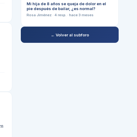
Mi hija de 8 años se queja de dolor en el
pie después de bailar, ¿es normal?
Rosa Jiménez
·
4
resp. ·
hace 3 meses
← Volver al subforo
en