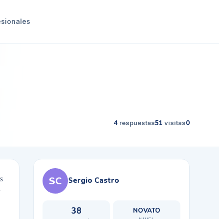
esionales
4
respuestas
51
visitas
0
s
SC
Sergio Castro
38
NOVATO