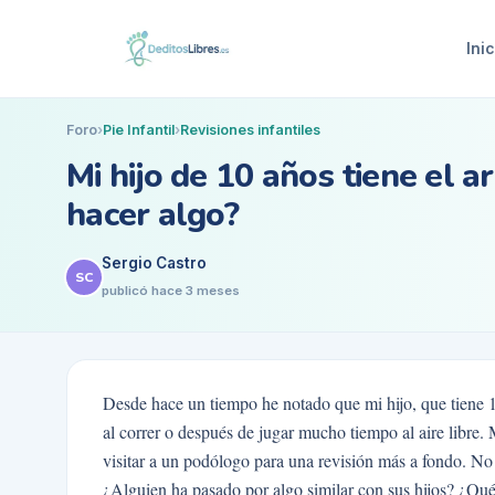
Inic
Foro
›
Pie Infantil
›
Revisiones infantiles
Mi hijo de 10 años tiene el 
hacer algo?
Sergio Castro
SC
publicó
hace 3 meses
Desde hace un tiempo he notado que mi hijo, que tiene 10
al correr o después de jugar mucho tiempo al aire libre.
visitar a un podólogo para una revisión más a fondo. No es
¿Alguien ha pasado por algo similar con sus hijos? ¿Qué