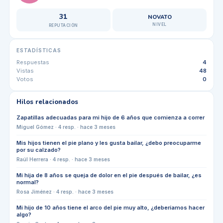
31
NOVATO
NIVEL
REPUTACIÓN
ESTADÍSTICAS
Respuestas
4
Vistas
48
Votos
0
Hilos relacionados
Zapatillas adecuadas para mi hijo de 6 años que comienza a correr
Miguel Gómez
·
4
resp. ·
hace 3 meses
Mis hijos tienen el pie plano y les gusta bailar, ¿debo preocuparme
por su calzado?
Raúl Herrera
·
4
resp. ·
hace 3 meses
Mi hija de 8 años se queja de dolor en el pie después de bailar, ¿es
normal?
Rosa Jiménez
·
4
resp. ·
hace 3 meses
Mi hijo de 10 años tiene el arco del pie muy alto, ¿deberíamos hacer
algo?