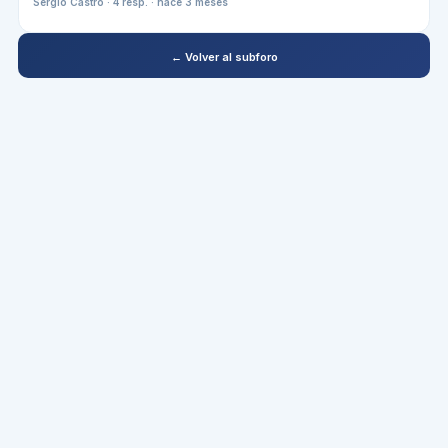
Sergio Castro
·
4
resp. ·
hace 3 meses
← Volver al subforo