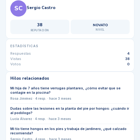
SC
Sergio Castro
38
NOVATO
NIVEL
REPUTACIÓN
ESTADÍSTICAS
Respuestas
4
Vistas
38
Votos
0
Hilos relacionados
Mi hija de 7 años tiene verrugas plantares, ¿cómo evitar que se
contagie en la piscina?
Rosa Jiménez
·
4
resp. ·
hace 3 meses
Dudas sobre las lesiones en la planta del pie por hongos: ¿cuándo ir
al podólogo?
Lucía Álvarez
·
4
resp. ·
hace 3 meses
Mi tío tiene hongos en los pies y trabaja de jardinero, ¿qué calzado
recomienda?
Sergio Castro
·
4
resp. ·
hace 3 meses