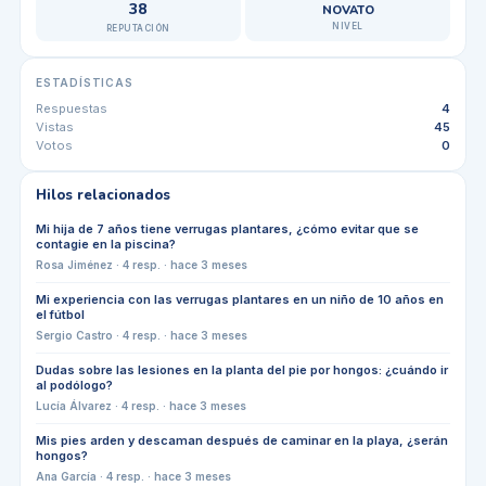
38
NOVATO
NIVEL
REPUTACIÓN
ESTADÍSTICAS
Respuestas
4
Vistas
45
Votos
0
Hilos relacionados
Mi hija de 7 años tiene verrugas plantares, ¿cómo evitar que se
contagie en la piscina?
Rosa Jiménez
·
4
resp. ·
hace 3 meses
Mi experiencia con las verrugas plantares en un niño de 10 años en
el fútbol
Sergio Castro
·
4
resp. ·
hace 3 meses
Dudas sobre las lesiones en la planta del pie por hongos: ¿cuándo ir
al podólogo?
Lucía Álvarez
·
4
resp. ·
hace 3 meses
Mis pies arden y descaman después de caminar en la playa, ¿serán
hongos?
Ana García
·
4
resp. ·
hace 3 meses