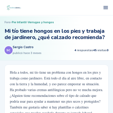
Foro
›
Pie Infantil
›
Verrugas y hongos
Mi tío tiene hongos en los pies y trabaja
de jardinero, ¿qué calzado recomienda?
Sergio Castro
SC
4
respuestas
45
visitas
0
publicó
hace 3 meses
Hola a todos, mi tío tiene un problema con hongos en los pies y
trabaja como jardinero. Está todo el día al aire libre, en contacto
con la tierra y la humedad, y eso parece empeorar su situación.
Ha probado varias cremas antifúngicas pero no ve mucha mejora.
¿Alguien tiene recomendaciones sobre el tipo de calzado que
podría usar para ayudar a mantener sus pies secos y protegidos?
También me gustaría saber si hay plantillas o calcetines
especiales que puedan ayudarle durante su jornada laboral.