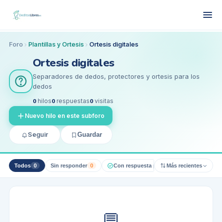
Foro
Plantillas y Ortesis
Ortesis digitales
Ortesis digitales
Separadores de dedos, protectores y ortesis para los
dedos
0
hilos
0
respuestas
0
visitas
Nuevo hilo en este subforo
Seguir
Guardar
Todos
0
Sin responder
0
Con respuesta pro
0
Más recientes
Resueltos
0
💬