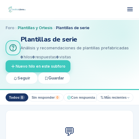
Foro
Plantillas y Ortesis
Plantillas de serie
Plantillas de serie
Análisis y recomendaciones de plantillas prefabricadas
0
hilos
0
respuestas
0
visitas
Nuevo hilo en este subforo
Seguir
Guardar
Todos
0
Sin responder
0
Con respuesta pro
0
Más recientes
Resueltos
0
💬