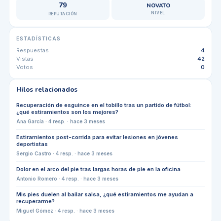
79
NOVATO
NIVEL
REPUTACIÓN
ESTADÍSTICAS
Respuestas
4
Vistas
42
Votos
0
Hilos relacionados
Recuperación de esguince en el tobillo tras un partido de fútbol:
¿qué estiramientos son los mejores?
Ana García
·
4
resp. ·
hace 3 meses
Estiramientos post-corrida para evitar lesiones en jóvenes
deportistas
Sergio Castro
·
4
resp. ·
hace 3 meses
Dolor en el arco del pie tras largas horas de pie en la oficina
Antonio Romero
·
4
resp. ·
hace 3 meses
Mis pies duelen al bailar salsa, ¿qué estiramientos me ayudan a
recuperarme?
Miguel Gómez
·
4
resp. ·
hace 3 meses