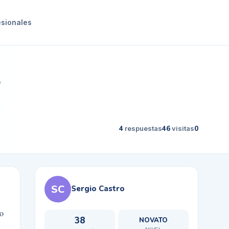
esionales
o
4
respuestas
46
visitas
0
SC
Sergio Castro
yo
38
NOVATO