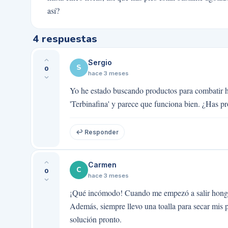
así?
4
respuestas
Sergio
S
0
hace 3 meses
Yo he estado buscando productos para combatir 
'Terbinafina' y parece que funciona bien. ¿Has p
↩ Responder
Carmen
C
0
hace 3 meses
¡Qué incómodo! Cuando me empezó a salir hongos
Además, siempre llevo una toalla para secar mis
solución pronto.