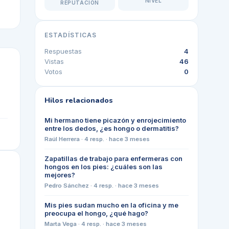
NIVEL
REPUTACIÓN
ESTADÍSTICAS
Respuestas
4
Vistas
46
Votos
0
Hilos relacionados
Mi hermano tiene picazón y enrojecimiento
entre los dedos, ¿es hongo o dermatitis?
Raúl Herrera
·
4
resp. ·
hace 3 meses
Zapatillas de trabajo para enfermeras con
hongos en los pies: ¿cuáles son las
mejores?
Pedro Sánchez
·
4
resp. ·
hace 3 meses
Mis pies sudan mucho en la oficina y me
preocupa el hongo, ¿qué hago?
Marta Vega
·
4
resp. ·
hace 3 meses