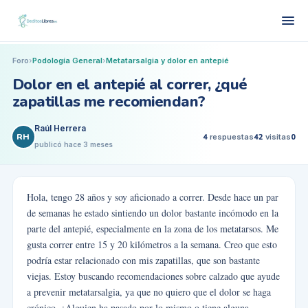
Foro
›
Podología General
›
Metatarsalgia y dolor en antepié
Dolor en el antepié al correr, ¿qué
zapatillas me recomiendan?
Raúl Herrera
RH
4
respuestas
42
visitas
0
publicó
hace 3 meses
Hola, tengo 28 años y soy aficionado a correr. Desde hace un par
de semanas he estado sintiendo un dolor bastante incómodo en la
parte del antepié, especialmente en la zona de los metatarsos. Me
gusta correr entre 15 y 20 kilómetros a la semana. Creo que esto
podría estar relacionado con mis zapatillas, que son bastante
viejas. Estoy buscando recomendaciones sobre calzado que ayude
a prevenir metatarsalgia, ya que no quiero que el dolor se haga
crónico. ¿Alguien ha pasado por lo mismo o tiene alguna