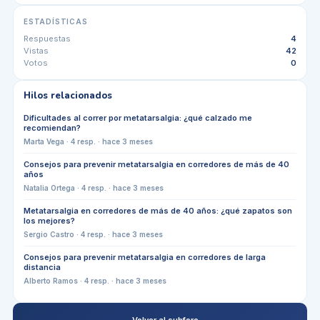
ESTADÍSTICAS
Respuestas
4
Vistas
42
Votos
0
Hilos relacionados
Dificultades al correr por metatarsalgia: ¿qué calzado me
recomiendan?
Marta Vega
·
4
resp. ·
hace 3 meses
Consejos para prevenir metatarsalgia en corredores de más de 40
años
Natalia Ortega
·
4
resp. ·
hace 3 meses
Metatarsalgia en corredores de más de 40 años: ¿qué zapatos son
los mejores?
Sergio Castro
·
4
resp. ·
hace 3 meses
Consejos para prevenir metatarsalgia en corredores de larga
distancia
Alberto Ramos
·
4
resp. ·
hace 3 meses
← Volver al subforo