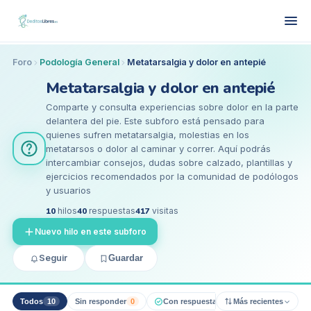
Foro
Podología General
Metatarsalgia y dolor en antepié
Metatarsalgia y dolor en antepié
Comparte y consulta experiencias sobre dolor en la parte
delantera del pie. Este subforo está pensado para
quienes sufren metatarsalgia, molestias en los
metatarsos o dolor al caminar y correr. Aquí podrás
intercambiar consejos, dudas sobre calzado, plantillas y
ejercicios recomendados por la comunidad de podólogos
y usuarios
10
hilos
40
respuestas
417
visitas
Nuevo hilo en este subforo
Seguir
Guardar
Todos
10
Sin responder
0
Con respuesta pro
Más recientes
0
Resueltos