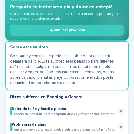
Pregunta en
Metatarsalgia y dolor en antepié
Comparte tu duda con la comunidad. Entre usuarios y podólogos
seguro que te podemos ayudar.
Publicar pregunta
Sobre este subforo
Comparte y consulta experiencias sobre dolor en la parte
delantera del pie. Este subforo está pensado para quienes
sufren metatarsalgia, molestias en los metatarsos o dolor al
caminar y correr. Aquí podrás intercambiar consejos, dudas
sobre calzado, plantillas y ejercicios recomendados por la
comunidad de podólogos y usuarios
Otros subforos en
Podología General
Dolor de talón y fascitis plantar
6
Espacio de consulta para compartir dudas y experiencias sobre dolor de talón, fascitis plantar y molestias relacionadas. Los usuarios pueden preguntar sobre síntomas, causas comunes, técnicas de alivio, ejercicios, estiramientos y calzado adecuado. Ideal para pacientes que buscan orientación y para profesionales que quieran aportar consejos prácticos, sin sustituir la valoración médica.
Problemas de uñas
9
Consulta y comparte experiencias sobre problemas de uñas: uñas negras, encarnadas, quebradizas, hongos, traumas, cuidados y prevención diaria.