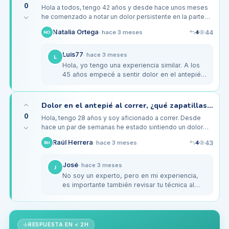
0
Hola a todos, tengo 42 años y desde hace unos meses
he comenzado a notar un dolor persistente en la parte
del antepié, especialmente después de mis carreras.
4
Natalia Ortega
44
·
hace 3 meses
NO
Suelo correr unos 15…
Luis77
·
hace 3 meses
L
Hola, yo tengo una experiencia similar. A los
45 años empecé a sentir dolor en el antepié
al correr. Lo que me ha funcionado es
cambiar a unas zapatillas con…
Dolor en el antepié al correr, ¿qué zapatillas me recomiendan?
0
Hola, tengo 28 años y soy aficionado a correr. Desde
hace un par de semanas he estado sintiendo un dolor
bastante incómodo en la parte del antepié,
4
Raúl Herrera
43
·
hace 3 meses
RH
especialmente en la zona de los…
José
·
hace 3 meses
J
No soy un experto, pero en mi experiencia,
es importante también revisar tu técnica al
correr. A veces el dolor se debe a una pisada
incorrecta. Te…
RESPUESTA EN < 2H