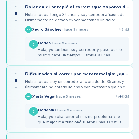
Dolor en el antepié al correr: ¿qué zapatos debo usar?
0
Hola a todos, tengo 32 años y soy corredor aficionado.
Últimamente he estado experimentando un dolor
intenso en el antepié, especialmente en la zona de los
4
Pedro Sánchez
48
·
hace 3 meses
PS
metatarsos, después de…
Carlos
·
hace 3 meses
C
Hola, yo también soy corredor y pasé por lo
mismo hace un tiempo. Cambié a unas
zapatillas con mejor amortiguación, como las
Hoka One One, y noté una gran…
Dificultades al correr por metatarsalgia: ¿qué calzado me recomiendan?
0
Hola a todos, soy un corredor aficionado de 35 años y
últimamente he estado lidiando con metatarsalgia en el
pie derecho. Comencé a notar el dolor después de mis
4
Marta Vega
35
·
hace 3 meses
MV
carreras de más…
Carlos88
·
hace 3 meses
C
Hola, yo solía tener el mismo problema y lo
que mejor me funcionó fueron unas zapatillas
de la marca Asics, específicamente el modelo
Gel-Kayano. Tienen buena…