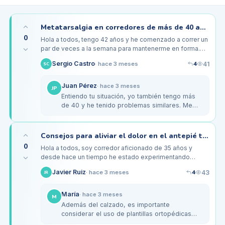
Metatarsalgia en corredores de más de 40 años: ¿qué zapatos son los mejores?
0
Hola a todos, tengo 42 años y he comenzado a correr un
par de veces a la semana para mantenerme en forma.
Sin embargo, he empezado a sentir un dolor intenso en
4
Sergio Castro
41
·
hace 3 meses
SC
la parte del…
Juan Pérez
·
hace 3 meses
JP
Entiendo tu situación, yo también tengo más
de 40 y he tenido problemas similares. Me
cambié a las Asics Gel-Kayano, y la verdad
es que la amortiguación ha…
Consejos para aliviar el dolor en el antepié tras correr largas distancias
0
Hola a todos, soy corredor aficionado de 35 años y
desde hace un tiempo he estado experimentando
metatarsalgia después de mis entrenamientos. En
4
Javier Ruiz
43
·
hace 3 meses
JR
especial, el dolor se intensifica…
María
·
hace 3 meses
M
Además del calzado, es importante
considerar el uso de plantillas ortopédicas
personalizadas. Yo uso unas de la marca