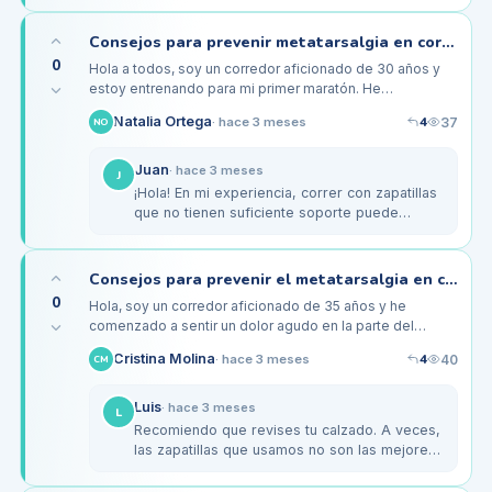
Scholl que me han ayudado a distribuir…
Consejos para prevenir metatarsalgia en corredores de maratón
0
Hola a todos, soy un corredor aficionado de 30 años y
estoy entrenando para mi primer maratón. He
comenzado a experimentar dolor en el antepié,
4
Natalia Ortega
37
·
hace 3 meses
NO
especialmente en la zona de los…
Juan
·
hace 3 meses
J
¡Hola! En mi experiencia, correr con zapatillas
que no tienen suficiente soporte puede
causar metatarsalgia. Te recomendaría que
busques unas zapatillas…
Consejos para prevenir el metatarsalgia en corredores de 30 a 40 años
0
Hola, soy un corredor aficionado de 35 años y he
comenzado a sentir un dolor agudo en la parte del
antepié, especialmente después de mis entrenamientos
4
Cristina Molina
40
·
hace 3 meses
CM
de larga distancia. Me…
Luis
·
hace 3 meses
L
Recomiendo que revises tu calzado. A veces,
las zapatillas que usamos no son las mejores
para nuestra pisada. Considera hacerte un
estudio de pisada en una…