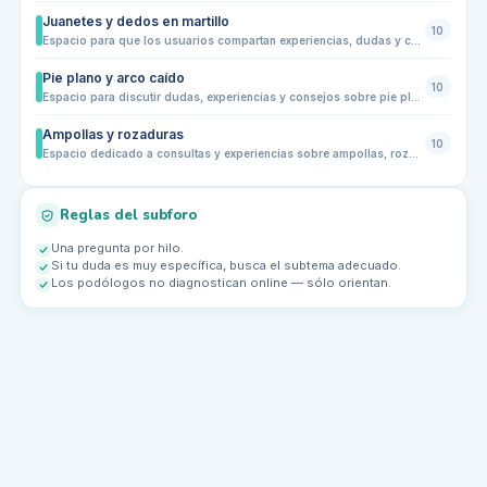
Juanetes y dedos en martillo
10
Espacio para que los usuarios compartan experiencias, dudas y consultas sobre juanetes y dedos en martillo. Aquí podrás aprender sobre prevención, síntomas, tratamientos caseros, adaptación de calzado y consultas generales para mejorar la salud de tus pies.
Pie plano y arco caído
10
Espacio para discutir dudas, experiencias y consejos sobre pie plano y arco caído. Comparte tus síntomas, molestias, recomendaciones de calzado o plantillas, ejercicios y estrategias de prevención. Ideal para usuarios con diferentes niveles de actividad física, desde niños hasta adultos, y para profesionales que quieran aportar su experiencia.
Ampollas y rozaduras
10
Espacio dedicado a consultas y experiencias sobre ampollas, rozaduras y pequeñas heridas en pies. Comparte cómo prevenirlas, tratarlas y elegir calzado o calcetines adecuados. Ideal para quienes buscan consejos prácticos, prevención diaria y resolución de problemas comunes relacionados con la fricción, sudoración o calzado inadecuado. Comparte tu experiencia y aprende de otros usuarios con situaciones similares.
Reglas del subforo
Una pregunta por hilo.
Si tu duda es muy específica, busca el subtema adecuado.
Los podólogos no diagnostican online — sólo orientan.