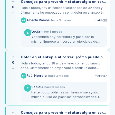
Consejos para prevenir metatarsalgia en corredores de larga distancia
0
Hola a todos, soy un corredor aficionado de 32 años y
últimamente he empezado a sentir dolor en el antepié,
especialmente en la zona de los metatarsos después
4
Alberto Ramos
39
·
hace 3 meses
AR
de mis…
Lucía
·
hace 3 meses
L
Yo también soy corredora y pasé por lo
mismo. Empecé a incorporar ejercicios de
fortalecimiento para los pies y tobillos en mi
rutina. Algo sencillo como hacer…
Dolor en el antepié al correr: ¿cómo puedo prevenirlo?
0
Hola a todos, tengo 28 años y llevo corriendo unos 5
años. Últimamente he empezado a sentir un dolor
bastante intenso en la parte del antepié, especialmente
4
Raúl Herrera
47
·
hace 3 meses
RH
después de mis…
PabloG
·
hace 3 meses
P
He tenido problemas similares y me ayudó
mucho el uso de plantillas personalizadas. Un
podólogo me recomendó unas que
distribuyen mejor el peso. También es…
Consejos para prevenir metatarsalgia en corredores de más de 40 años