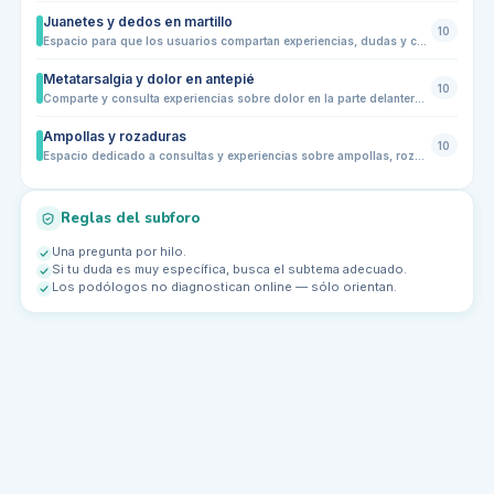
Juanetes y dedos en martillo
10
Espacio para que los usuarios compartan experiencias, dudas y consultas sobre juanetes y dedos en martillo. Aquí podrás aprender sobre prevención, síntomas, tratamientos caseros, adaptación de calzado y consultas generales para mejorar la salud de tus pies.
Metatarsalgia y dolor en antepié
10
Comparte y consulta experiencias sobre dolor en la parte delantera del pie. Este subforo está pensado para quienes sufren metatarsalgia, molestias en los metatarsos o dolor al caminar y correr. Aquí podrás intercambiar consejos, dudas sobre calzado, plantillas y ejercicios recomendados por la comunidad de podólogos y usuarios
Ampollas y rozaduras
10
Espacio dedicado a consultas y experiencias sobre ampollas, rozaduras y pequeñas heridas en pies. Comparte cómo prevenirlas, tratarlas y elegir calzado o calcetines adecuados. Ideal para quienes buscan consejos prácticos, prevención diaria y resolución de problemas comunes relacionados con la fricción, sudoración o calzado inadecuado. Comparte tu experiencia y aprende de otros usuarios con situaciones similares.
Reglas del subforo
Una pregunta por hilo.
Si tu duda es muy específica, busca el subtema adecuado.
Los podólogos no diagnostican online — sólo orientan.