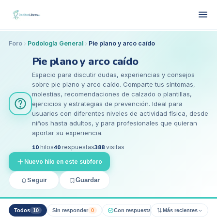
Foro
Podología General
Pie plano y arco caído
Pie plano y arco caído
Espacio para discutir dudas, experiencias y consejos
sobre pie plano y arco caído. Comparte tus síntomas,
molestias, recomendaciones de calzado o plantillas,
ejercicios y estrategias de prevención. Ideal para
usuarios con diferentes niveles de actividad física, desde
niños hasta adultos, y para profesionales que quieran
aportar su experiencia.
10
hilos
40
respuestas
388
visitas
Nuevo hilo en este subforo
Seguir
Guardar
Todos
10
Sin responder
0
Con respuesta pro
Más recientes
0
Resueltos