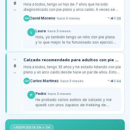
0
Hola a todos, tengo un hijo de 7 años que ha sido
diagnosticado con pie plano y arco caído. A veces se
queja de molestias después de jugar al fútbol o de estar
4
David Moreno
36
·
hace 3 meses
DM
mucho tiempo de pie…
Laura
·
hace 3 meses
L
Hola, yo también tengo un niño con pie plano
y lo que mejor le ha funcionado son ejercicios
de estiramiento de los músculos de la
pantorrilla y ejercicios de…
Calzado recomendado para adultos con pie plano y arco caído
0
Hola a todos, tengo 35 años y he estado lidiando con pie
plano y un arco caído desde hace un par de años. Esto
me ha causado molestias al caminar y me siento
4
Carlos Martínez
44
·
hace 3 meses
CM
incómodo con la…
Pedro
·
hace 3 meses
P
He probado varios estilos de calzado y me
quedé con unos zapatos de trekking de
Merrell. Tienen buen soporte y son muy
duraderos. Si haces caminatas, son una…
RESPUESTA EN < 2H