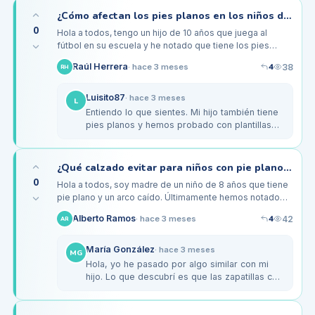
¿Cómo afectan los pies planos en los niños durante el deporte escolar?
0
Hola a todos, tengo un hijo de 10 años que juega al
fútbol en su escuela y he notado que tiene los pies
planos. A veces se queja de dolor en los pies después
4
Raúl Herrera
38
·
hace 3 meses
RH
de los entrenamientos…
Luisito87
·
hace 3 meses
L
Entiendo lo que sientes. Mi hijo también tiene
pies planos y hemos probado con plantillas
personalizadas. El podólogo nos recomendó
unas específicas para su…
¿Qué calzado evitar para niños con pie plano y arco caído?
0
Hola a todos, soy madre de un niño de 8 años que tiene
pie plano y un arco caído. Últimamente hemos notado
que se queja un poco más al correr y al jugar con sus
4
Alberto Ramos
42
·
hace 3 meses
AR
amigos. Me…
María González
·
hace 3 meses
MG
Hola, yo he pasado por algo similar con mi
hijo. Lo que descubrí es que las zapatillas con
suela muy blanda no son buenas, ya que no
ofrecen soporte.…