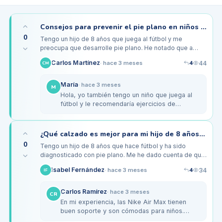
Consejos para prevenir el pie plano en niños activos de 6 a 10 años
0
Tengo un hijo de 8 años que juega al fútbol y me
preocupa que desarrolle pie plano. He notado que a
veces se queja de molestias en los pies después de los
4
Carlos Martínez
44
·
hace 3 meses
CM
entrenamientos. Me…
María
·
hace 3 meses
M
Hola, yo también tengo un niño que juega al
fútbol y le recomendaría ejercicios de
equilibrio. Cosas como caminar descalzo
sobre superficies irregulares pueden…
¿Qué calzado es mejor para mi hijo de 8 años con pie plano?
0
Tengo un hijo de 8 años que hace fútbol y ha sido
diagnosticado con pie plano. Me he dado cuenta de que
se queja de dolor en los pies después de los
4
Isabel Fernández
34
·
hace 3 meses
IF
entrenamientos y las…
Carlos Ramírez
·
hace 3 meses
CR
En mi experiencia, las Nike Air Max tienen
buen soporte y son cómodas para niños.
Además, son muy duraderas. En cuanto a