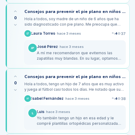
plantillas, hay unas de Dr. Scholl's…
Consejos para prevenir el pie plano en niños de 6 años
0
Hola a todos, soy madre de un niño de 6 años que ha
sido diagnosticado con pie plano. Me preocupa que
esto le cause problemas en el futuro, especialmente
4
Laura Torres
37
·
hace 3 meses
LT
porque le encanta correr…
José Pérez
·
hace 3 meses
JP
A mí me recomendaron que evitemos las
zapatillas muy blandas. En su lugar, optamos
por unos zapatos con buen soporte, como los
de la marca Geox, que tienen una…
Consejos para prevenir el pie plano en niños activos de 7 años
0
Hola a todos, tengo un hijo de 7 años que es muy activo
y juega al fútbol casi todos los días. He notado que sus
pies parecen planos y a veces se queja de molestias
4
Isabel Fernández
38
·
hace 3 meses
IF
después de…
Luis
·
hace 3 meses
L
Yo también tengo un hijo en esa edad y le
compré plantillas ortopédicas personalizadas.
Aunque son un poco costosas, he notado que
mejoró su comodidad al…