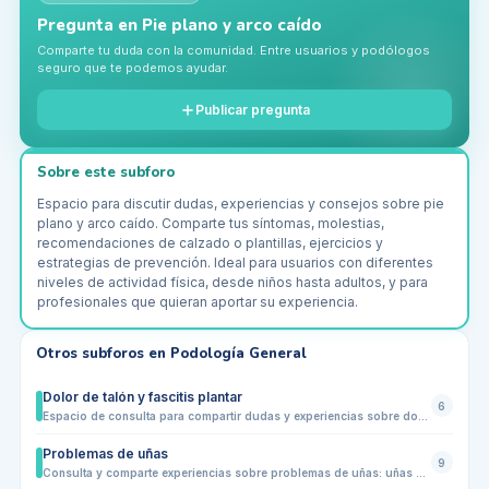
Pregunta en
Pie plano y arco caído
Comparte tu duda con la comunidad. Entre usuarios y podólogos
seguro que te podemos ayudar.
Publicar pregunta
Sobre este subforo
Espacio para discutir dudas, experiencias y consejos sobre pie
plano y arco caído. Comparte tus síntomas, molestias,
recomendaciones de calzado o plantillas, ejercicios y
estrategias de prevención. Ideal para usuarios con diferentes
niveles de actividad física, desde niños hasta adultos, y para
profesionales que quieran aportar su experiencia.
Otros subforos en
Podología General
Dolor de talón y fascitis plantar
6
Espacio de consulta para compartir dudas y experiencias sobre dolor de talón, fascitis plantar y molestias relacionadas. Los usuarios pueden preguntar sobre síntomas, causas comunes, técnicas de alivio, ejercicios, estiramientos y calzado adecuado. Ideal para pacientes que buscan orientación y para profesionales que quieran aportar consejos prácticos, sin sustituir la valoración médica.
Problemas de uñas
9
Consulta y comparte experiencias sobre problemas de uñas: uñas negras, encarnadas, quebradizas, hongos, traumas, cuidados y prevención diaria.