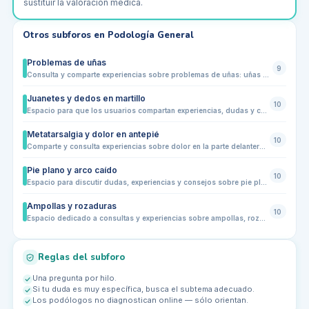
sustituir la valoración médica.
Otros subforos en
Podología General
Problemas de uñas
9
Consulta y comparte experiencias sobre problemas de uñas: uñas negras, encarnadas, quebradizas, hongos, traumas, cuidados y prevención diaria.
Juanetes y dedos en martillo
10
Espacio para que los usuarios compartan experiencias, dudas y consultas sobre juanetes y dedos en martillo. Aquí podrás aprender sobre prevención, síntomas, tratamientos caseros, adaptación de calzado y consultas generales para mejorar la salud de tus pies.
Metatarsalgia y dolor en antepié
10
Comparte y consulta experiencias sobre dolor en la parte delantera del pie. Este subforo está pensado para quienes sufren metatarsalgia, molestias en los metatarsos o dolor al caminar y correr. Aquí podrás intercambiar consejos, dudas sobre calzado, plantillas y ejercicios recomendados por la comunidad de podólogos y usuarios
Pie plano y arco caído
10
Espacio para discutir dudas, experiencias y consejos sobre pie plano y arco caído. Comparte tus síntomas, molestias, recomendaciones de calzado o plantillas, ejercicios y estrategias de prevención. Ideal para usuarios con diferentes niveles de actividad física, desde niños hasta adultos, y para profesionales que quieran aportar su experiencia.
Ampollas y rozaduras
10
Espacio dedicado a consultas y experiencias sobre ampollas, rozaduras y pequeñas heridas en pies. Comparte cómo prevenirlas, tratarlas y elegir calzado o calcetines adecuados. Ideal para quienes buscan consejos prácticos, prevención diaria y resolución de problemas comunes relacionados con la fricción, sudoración o calzado inadecuado. Comparte tu experiencia y aprende de otros usuarios con situaciones similares.
Reglas del subforo
Una pregunta por hilo.
Si tu duda es muy específica, busca el subtema adecuado.
Los podólogos no diagnostican online — sólo orientan.