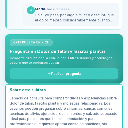
María
·
hace 3 meses
M
Hola, yo pasé por algo similar y descubrí que
el dolor mejoró considerablemente cuando
empecé a usar zapatillas con un drop más
bajo. También hice ejercicios…
RESPUESTA EN < 2H
Pregunta en
Dolor de talón y fascitis plantar
Comparte tu duda con la comunidad. Entre usuarios y podólogos
seguro que te podemos ayudar.
Publicar pregunta
Sobre este subforo
Espacio de consulta para compartir dudas y experiencias sobre
dolor de talón, fascitis plantar y molestias relacionadas. Los
usuarios pueden preguntar sobre síntomas, causas comunes,
técnicas de alivio, ejercicios, estiramientos y calzado adecuado.
Ideal para pacientes que buscan orientación y para
profesionales que quieran aportar consejos prácticos, sin