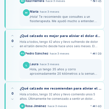
5
Raúl Herrera
45
·
hace 3 meses
RH
dolor persistente en el…
María
·
hace 3 meses
M
¡Hola! Te recomiendo que consultes a un
fisioterapeuta. Me ayudó mucho a entender
cómo estaba corriendo y me enseñó
ejercicios específicos para fortalecer mis…
¿Qué calzado es mejor para aliviar el dolor de talón al caminar?
0
Hola a todos, tengo 42 años y llevo sufriendo de dolor
en el talón derecho desde hace unos seis meses. El
dolor es más intenso por las mañanas cuando me
4
Pedro Sánchez
39
·
hace 3 meses
PS
levanto y también después…
Laura
·
hace 3 meses
L
Hola, yo tengo 35 años y corro
aproximadamente 20 kilómetros a la semana.
Empecé a sentir dolor en el talón y decidí
invertir en unas plantillas ortopédicas…
¿Qué calzado me recomiendan para aliviar el dolor de talón al correr?
0
Hola a todos, tengo 32 años y llevo corriendo unos 5
años. Últimamente he comenzado a sentir un dolor
intenso en el talón derecho, especialmente después de
4
Rosa Jiménez
40
·
hace 3 meses
RJ
mis carreras de entre…