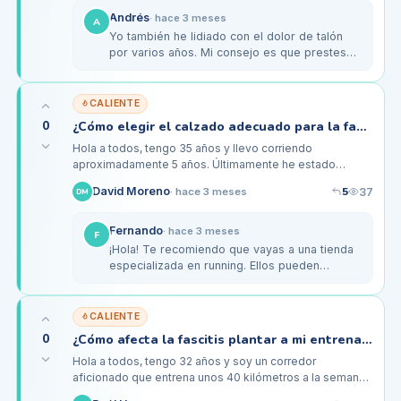
Andrés
·
hace 3 meses
A
Yo también he lidiado con el dolor de talón
por varios años. Mi consejo es que prestes
atención a cómo se sienten tus pies después
de correr. A veces, el…
CALIENTE
0
¿Cómo elegir el calzado adecuado para la fascitis plantar en corredores?
Hola a todos, tengo 35 años y llevo corriendo
aproximadamente 5 años. Últimamente he estado
sufriendo de un dolor persistente en el talón derecho,
5
David Moreno
37
·
hace 3 meses
DM
que me han dicho que podría ser…
Fernando
·
hace 3 meses
F
¡Hola! Te recomiendo que vayas a una tienda
especializada en running. Ellos pueden
analizar tu pisada y recomendarte el calzado
adecuado. Yo lo hice y fue un…
CALIENTE
0
¿Cómo afecta la fascitis plantar a mi entrenamiento como corredor aficionado?
Hola a todos, tengo 32 años y soy un corredor
aficionado que entrena unos 40 kilómetros a la semana.
Desde hace un par de meses, he estado sintiendo un