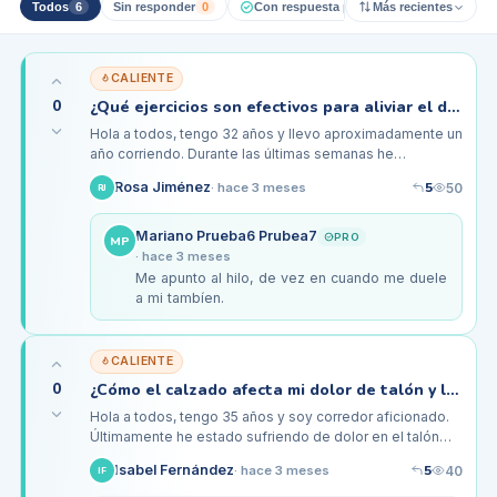
Todos
6
Sin responder
0
Con respuesta pro
1
Más recientes
Resueltos
0
CALIENTE
0
¿Qué ejercicios son efectivos para aliviar el dolor de talón en corredores?
Hola a todos, tengo 32 años y llevo aproximadamente un
año corriendo. Durante las últimas semanas he
empezado a experimentar un dolor bastante incómodo
5
Rosa Jiménez
50
·
hace 3 meses
RJ
en el talón, especialmente…
Mariano Prueba6 Prubea7
PRO
MP
·
hace 3 meses
Me apunto al hilo, de vez en cuando me duele
a mi tambíen.
CALIENTE
0
¿Cómo el calzado afecta mi dolor de talón y la fascitis plantar?
Hola a todos, tengo 35 años y soy corredor aficionado.
Últimamente he estado sufriendo de dolor en el talón
derecho, especialmente por la mañana al levantarme.
5
Isabel Fernández
40
·
hace 3 meses
IF
Suelo correr unos…