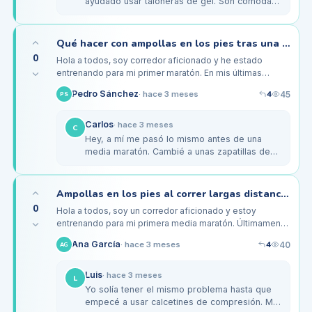
ayudado usar taloneras de gel. Son cómodas
y reducen el roce en el talón. Yo también trato
de aplicar un poco de vaselina…
Qué hacer con ampollas en los pies tras una carrera larga
0
Hola a todos, soy corredor aficionado y he estado
entrenando para mi primer maratón. En mis últimas
salidas largas me han aparecido ampollas en los dedos
4
Pedro Sánchez
45
·
hace 3 meses
PS
de los pies,…
Carlos
·
hace 3 meses
C
Hey, a mí me pasó lo mismo antes de una
media maratón. Cambié a unas zapatillas de跑
步 que tienen buena ventilación y me
ayudaron un montón. Además, usé…
Ampollas en los pies al correr largas distancias: ¿cómo prevenirlas?
0
Hola a todos, soy un corredor aficionado y estoy
entrenando para mi primera media maratón. Últimamente
he estado teniendo problemas con ampollas en los pies,
4
Ana García
40
·
hace 3 meses
AG
especialmente en la…
Luis
·
hace 3 meses
L
Yo solía tener el mismo problema hasta que
empecé a usar calcetines de compresión. Me