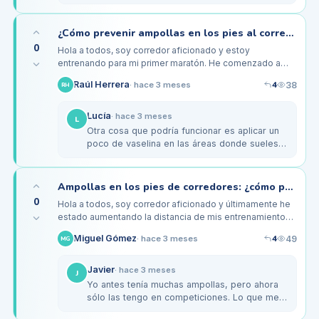
ayudaron a reducir la fricción y, por lo tanto,
las ampollas. También…
¿Cómo prevenir ampollas en los pies al correr largas distancias?
0
Hola a todos, soy corredor aficionado y estoy
entrenando para mi primer maratón. He comenzado a
notar que me aparecen ampollas en los pies después
4
Raúl Herrera
38
·
hace 3 meses
RH
de correr más de 10 kilómetros,…
Lucía
·
hace 3 meses
L
Otra cosa que podría funcionar es aplicar un
poco de vaselina en las áreas donde sueles
tener ampollas. Esto crea una barrera y
reduce la fricción. También he…
Ampollas en los pies de corredores: ¿cómo prevenirlas durante entrenamientos largos?
0
Hola a todos, soy corredor aficionado y últimamente he
estado aumentando la distancia de mis entrenamientos.
Sin embargo, he empezado a experimentar ampollas en
4
Miguel Gómez
49
·
hace 3 meses
MG
la parte posterior…
Javier
·
hace 3 meses
J
Yo antes tenía muchas ampollas, pero ahora
sólo las tengo en competiciones. Lo que me
ayudó fue hacer un 'puente' con tiritas en los