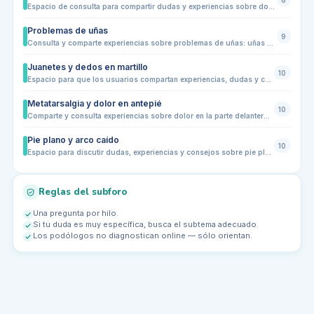
Espacio de consulta para compartir dudas y experiencias sobre dolor de talón, fascitis plantar y molestias relacionadas. Los usuarios pueden preguntar sobre síntomas, causas comunes, técnicas de alivio, ejercicios, estiramientos y calzado adecuado. Ideal para pacientes que buscan orientación y para profesionales que quieran aportar consejos prácticos, sin sustituir la valoración médica.
Problemas de uñas
9
Consulta y comparte experiencias sobre problemas de uñas: uñas negras, encarnadas, quebradizas, hongos, traumas, cuidados y prevención diaria.
Juanetes y dedos en martillo
10
Espacio para que los usuarios compartan experiencias, dudas y consultas sobre juanetes y dedos en martillo. Aquí podrás aprender sobre prevención, síntomas, tratamientos caseros, adaptación de calzado y consultas generales para mejorar la salud de tus pies.
Metatarsalgia y dolor en antepié
10
Comparte y consulta experiencias sobre dolor en la parte delantera del pie. Este subforo está pensado para quienes sufren metatarsalgia, molestias en los metatarsos o dolor al caminar y correr. Aquí podrás intercambiar consejos, dudas sobre calzado, plantillas y ejercicios recomendados por la comunidad de podólogos y usuarios
Pie plano y arco caído
10
Espacio para discutir dudas, experiencias y consejos sobre pie plano y arco caído. Comparte tus síntomas, molestias, recomendaciones de calzado o plantillas, ejercicios y estrategias de prevención. Ideal para usuarios con diferentes niveles de actividad física, desde niños hasta adultos, y para profesionales que quieran aportar su experiencia.
Reglas del subforo
Una pregunta por hilo.
Si tu duda es muy específica, busca el subtema adecuado.
Los podólogos no diagnostican online — sólo orientan.