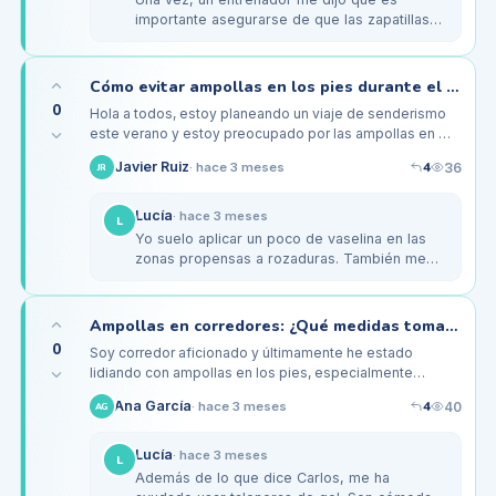
importante asegurarse de que las zapatillas
no estén demasiado ajustadas. A veces un
tamaño más puede hacer la…
Cómo evitar ampollas en los pies durante el senderismo en verano
0
Hola a todos, estoy planeando un viaje de senderismo
este verano y estoy preocupado por las ampollas en mis
pies. El año pasado, sufrí mucho en una excursión de un
4
Javier Ruiz
36
·
hace 3 meses
JR
día y me…
Lucía
·
hace 3 meses
L
Yo suelo aplicar un poco de vaselina en las
zonas propensas a rozaduras. También me
aseguro de que mis botas estén bien
ajustadas pero no demasiado apretadas.…
Ampollas en corredores: ¿Qué medidas tomar para prevenirlas?
0
Soy corredor aficionado y últimamente he estado
lidiando con ampollas en los pies, especialmente
después de carreras largas. Las últimas veces, me han
4
Ana García
40
·
hace 3 meses
AG
salido en el talón y en la…
Lucía
·
hace 3 meses
L
Además de lo que dice Carlos, me ha