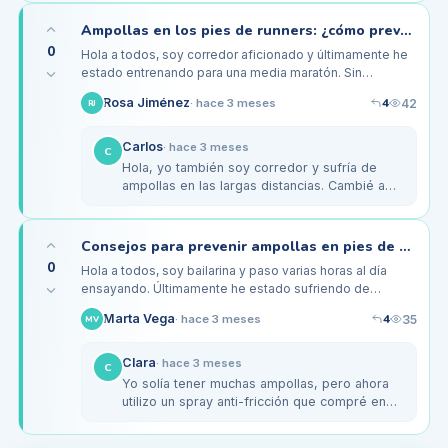
talones antes de cada…
Ampollas en los pies de runners: ¿cómo prevenirlas en entrenamientos largos?
0
Hola a todos, soy corredor aficionado y últimamente he
estado entrenando para una media maratón. Sin
embargo, he comenzado a experimentar ampollas en la
4
Rosa Jiménez
42
·
hace 3 meses
RJ
planta de los pies,…
Carlos
·
hace 3 meses
C
Hola, yo también soy corredor y sufría de
ampollas en las largas distancias. Cambié a
unas zapatillas Brooks y empecé a usar
calcetines de compresión. Me ha…
Consejos para prevenir ampollas en pies de bailarines durante ensayos
0
Hola a todos, soy bailarina y paso varias horas al día
ensayando. Últimamente he estado sufriendo de
ampollas en la parte posterior de mis pies,
4
Marta Vega
35
·
hace 3 meses
MV
especialmente cuando uso mis…
Clara
·
hace 3 meses
C
Yo solía tener muchas ampollas, pero ahora
utilizo un spray anti-fricción que compré en
una tienda de deportes. No se siente
pegajoso y realmente ayuda a…