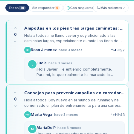
Todos
10
Sin responder
0
Con respuesta pro
Más recientes
0
Resueltos
Ampollas en los pies tras largas caminatas: ¿cómo prevenirlas?
0
Hola a todos, me llamo Javier y soy aficionado a las
caminatas largas, especialmente durante los fines de
semana. Sin embargo, cada vez que me aventuro a
4
Rosa Jiménez
37
·
hace 3 meses
RJ
caminar más de 10…
Lucía
·
hace 3 meses
L
¡Hola Javier! Te entiendo completamente.
Para mí, lo que realmente ha marcado la
diferencia son los calcetines de doble capa,
como los de la marca Wrightsock.…
Consejos para prevenir ampollas en corredores novatos durante entrenamientos
0
Hola a todos. Soy nuevo en el mundo del running y he
comenzado un plan de entrenamiento para una carrera
de 10K. Sin embargo, he notado que me salen ampollas
4
Marta Vega
43
·
hace 3 meses
MV
en los pies después…
MariaDelP
·
hace 3 meses
M
Una vez, un entrenador me dijo que es