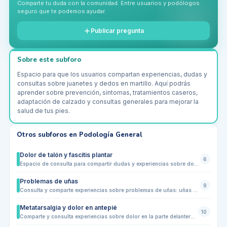
Comparte tu duda con la comunidad. Entre usuarios y podólogos
seguro que te podemos ayudar.
Publicar pregunta
Sobre este subforo
Espacio para que los usuarios compartan experiencias, dudas y
consultas sobre juanetes y dedos en martillo. Aquí podrás
aprender sobre prevención, síntomas, tratamientos caseros,
adaptación de calzado y consultas generales para mejorar la
salud de tus pies.
Otros subforos en
Podología General
Dolor de talón y fascitis plantar
6
Espacio de consulta para compartir dudas y experiencias sobre dolor de talón, fascitis plantar y molestias relacionadas. Los usuarios pueden preguntar sobre síntomas, causas comunes, técnicas de alivio, ejercicios, estiramientos y calzado adecuado. Ideal para pacientes que buscan orientación y para profesionales que quieran aportar consejos prácticos, sin sustituir la valoración médica.
Problemas de uñas
9
Consulta y comparte experiencias sobre problemas de uñas: uñas negras, encarnadas, quebradizas, hongos, traumas, cuidados y prevención diaria.
Metatarsalgia y dolor en antepié
10
Comparte y consulta experiencias sobre dolor en la parte delantera del pie. Este subforo está pensado para quienes sufren metatarsalgia, molestias en los metatarsos o dolor al caminar y correr. Aquí podrás intercambiar consejos, dudas sobre calzado, plantillas y ejercicios recomendados por la comunidad de podólogos y usuarios