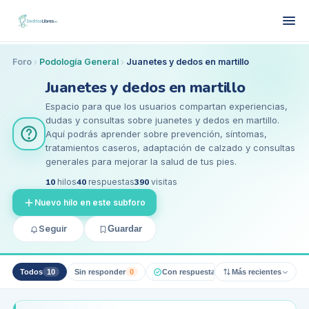
Foro
Podología General
Juanetes y dedos en martillo
Juanetes y dedos en martillo
Espacio para que los usuarios compartan experiencias,
dudas y consultas sobre juanetes y dedos en martillo.
Aquí podrás aprender sobre prevención, síntomas,
tratamientos caseros, adaptación de calzado y consultas
generales para mejorar la salud de tus pies.
10
hilos
40
respuestas
390
visitas
Nuevo hilo en este subforo
Seguir
Guardar
Todos
10
Sin responder
0
Con respuesta pro
Más recientes
0
Resueltos