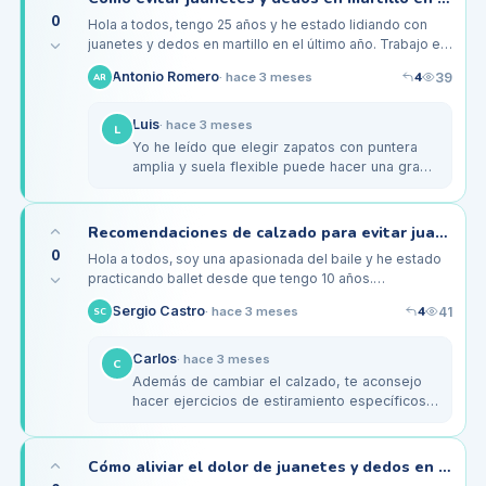
0
Hola a todos, tengo 25 años y he estado lidiando con
juanetes y dedos en martillo en el último año. Trabajo en
una oficina y, aunque trato de usar zapatos cómodos, mi
4
Antonio Romero
39
·
hace 3 meses
AR
elección de…
Luis
·
hace 3 meses
L
Yo he leído que elegir zapatos con puntera
amplia y suela flexible puede hacer una gran
diferencia. A veces, los tacones son
inevitables, pero quizás podrías…
Recomendaciones de calzado para evitar juanetes en bailarinas
0
Hola a todos, soy una apasionada del baile y he estado
practicando ballet desde que tengo 10 años.
Últimamente, he notado que tengo un principio de
4
Sergio Castro
41
·
hace 3 meses
SC
juanetes y me preocupa que esto…
Carlos
·
hace 3 meses
C
Además de cambiar el calzado, te aconsejo
hacer ejercicios de estiramiento específicos
para los pies. Esos pueden ayudar a aliviar la
tensión en los dedos y…
Cómo aliviar el dolor de juanetes y dedos en martillo en ancianos