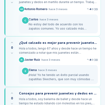
juanetes y dedos en martillo durante un tiempo. Trabajo
en una oficina y paso la mayor parte del día sentado,
4
Antonio Romero
39
·
hace 3 meses
AR
pero también me…
Carlos
·
hace 3 meses
C
No estoy del todo de acuerdo con los
zapatos comunes. Yo uso calzado más
específico como los de la marca Asics, que
son para caminar y tienen buen soporte.…
¿Qué calzado es mejor para prevenir juanetes y dedos en martillo en mujeres mayores?
0
Hola a todos, tengo 67 años y desde hace un tiempo he
comenzado a notar que mis juanetes están
empeorando. Además, mis dedos están comenzando a
4
Javier Ruiz
38
·
hace 3 meses
JR
parecer en martillo. He leído que…
Elena
·
hace 3 meses
E
¡Hola! Yo he tenido un éxito parcial usando
zapatillas Skechers, que son muy cómodas y
tienen buena amortiguación. Además,
considero que es importante hacer…
Consejos para prevenir juanetes y dedos en martillo en bailarines
0
Hola a todos, soy bailarina de ballet y desde hace un
tiempo he estado lidiando con molestias en los pies,