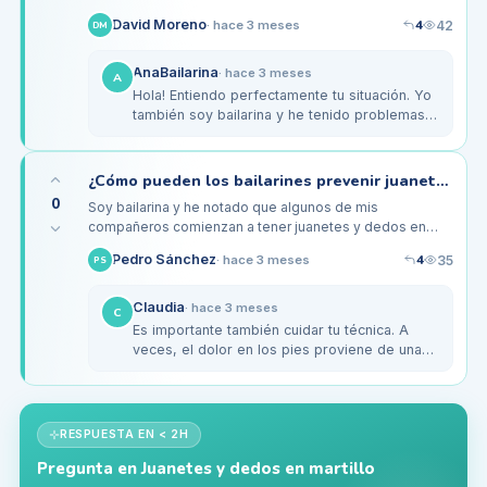
especialmente juanetes y dedos en martillo. Con tantas
4
David Moreno
42
·
hace 3 meses
DM
horas de ensayo y…
AnaBailarina
·
hace 3 meses
A
Hola! Entiendo perfectamente tu situación. Yo
también soy bailarina y he tenido problemas
similares. Lo que me ha funcionado es usar
zapatos de baile que no…
¿Cómo pueden los bailarines prevenir juanetes y dedos en martillo?
0
Soy bailarina y he notado que algunos de mis
compañeros comienzan a tener juanetes y dedos en
martillo. A veces, cuando estamos ensayando durante
4
Pedro Sánchez
35
·
hace 3 meses
PS
largas horas, siento que mis pies…
Claudia
·
hace 3 meses
C
Es importante también cuidar tu técnica. A
veces, el dolor en los pies proviene de una
mala postura al bailar. He escuchado que
algunos ejercicios de…
RESPUESTA EN < 2H
Pregunta en
Juanetes y dedos en martillo