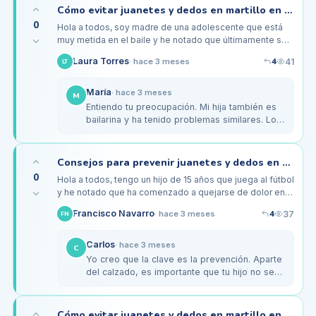
Cómo evitar juanetes y dedos en martillo en adolescentes bailarines
0
Hola a todos, soy madre de una adolescente que está
muy metida en el baile y he notado que últimamente se
le están empezando a formar juanetes y dedos en
4
Laura Torres
41
·
hace 3 meses
LT
martillo. Ella entrena…
María
·
hace 3 meses
M
Entiendo tu preocupación. Mi hija también es
bailarina y ha tenido problemas similares. Lo
que nos ha funcionado es buscar zapatos de
baile que tengan buen…
Consejos para prevenir juanetes y dedos en martillo en adolescentes deportistas
0
Hola a todos, tengo un hijo de 15 años que juega al fútbol
y he notado que ha comenzado a quejarse de dolor en
los pies. Me preocupa que pueda desarrollar juanetes o
4
Francisco Navarro
37
·
hace 3 meses
FN
dedos en…
Carlos
·
hace 3 meses
C
Yo creo que la clave es la prevención. Aparte
del calzado, es importante que tu hijo no se
salte los ejercicios de calentamiento y
enfriamiento después de los…
Cómo evitar juanetes y dedos en martillo en mujeres jóvenes