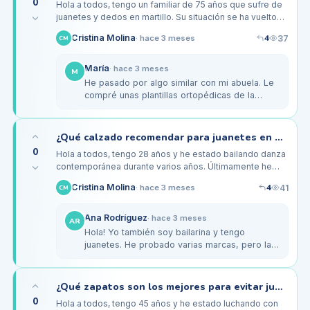
0
Hola a todos, tengo un familiar de 75 años que sufre de
juanetes y dedos en martillo. Su situación se ha vuelto
bastante incómoda y me preocupa su calidad de vida. A
4
Cristina Molina
37
·
hace 3 meses
CM
menudo se…
María
·
hace 3 meses
M
He pasado por algo similar con mi abuela. Le
compré unas plantillas ortopédicas de la
marca Scholl que tienen buen soporte y le han
ayudado a reducir el dolor.…
¿Qué calzado recomendar para juanetes en mujeres jóvenes que bailan?
0
Hola a todos, tengo 28 años y he estado bailando danza
contemporánea durante varios años. Últimamente he
notado que mis juanetes se están volviendo más
4
Cristina Molina
41
·
hace 3 meses
CM
prominentes y me duele…
Ana Rodríguez
·
hace 3 meses
AR
Hola! Yo también soy bailarina y tengo
juanetes. He probado varias marcas, pero las
zapatillas de la marca Bloch me han
funcionado bien. Tienen un buen soporte…
¿Qué zapatos son los mejores para evitar juanetes y dedos en martillo en adultos?
0
Hola a todos, tengo 45 años y he estado luchando con