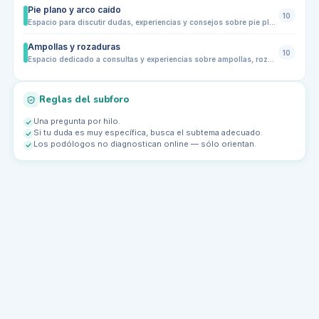
Pie plano y arco caído
10
Espacio para discutir dudas, experiencias y consejos sobre pie plano y arco caído. Comparte tus síntomas, molestias, recomendaciones de calzado o plantillas, ejercicios y estrategias de prevención. Ideal para usuarios con diferentes niveles de actividad física, desde niños hasta adultos, y para profesionales que quieran aportar su experiencia.
Ampollas y rozaduras
10
Espacio dedicado a consultas y experiencias sobre ampollas, rozaduras y pequeñas heridas en pies. Comparte cómo prevenirlas, tratarlas y elegir calzado o calcetines adecuados. Ideal para quienes buscan consejos prácticos, prevención diaria y resolución de problemas comunes relacionados con la fricción, sudoración o calzado inadecuado. Comparte tu experiencia y aprende de otros usuarios con situaciones similares.
Reglas del subforo
Una pregunta por hilo.
Si tu duda es muy específica, busca el subtema adecuado.
Los podólogos no diagnostican online — sólo orientan.