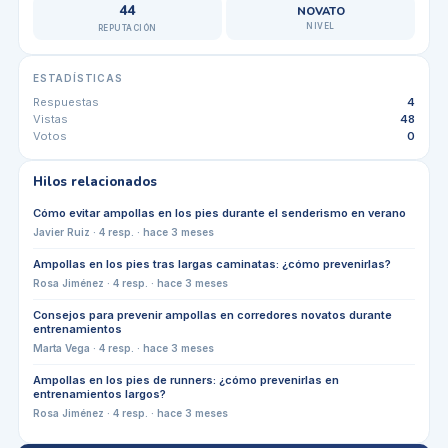
44
NOVATO
NIVEL
REPUTACIÓN
ESTADÍSTICAS
Respuestas
4
Vistas
48
Votos
0
Hilos relacionados
Cómo evitar ampollas en los pies durante el senderismo en verano
Javier Ruiz
·
4
resp. ·
hace 3 meses
Ampollas en los pies tras largas caminatas: ¿cómo prevenirlas?
Rosa Jiménez
·
4
resp. ·
hace 3 meses
Consejos para prevenir ampollas en corredores novatos durante
entrenamientos
Marta Vega
·
4
resp. ·
hace 3 meses
Ampollas en los pies de runners: ¿cómo prevenirlas en
entrenamientos largos?
Rosa Jiménez
·
4
resp. ·
hace 3 meses