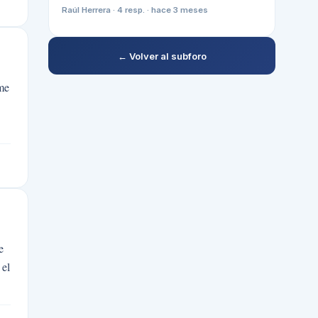
Raúl Herrera
·
4
resp. ·
hace 3 meses
← Volver al subforo
 me
e
 el