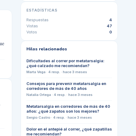
ESTADÍSTICAS
Respuestas
4
Vistas
47
Votos
0
que
Hilos relacionados
Dificultades al correr por metatarsalgia:
¿qué calzado me recomiendan?
Marta Vega
·
4
resp. ·
hace 3 meses
Consejos para prevenir metatarsalgia en
corredores de más de 40 años
Natalia Ortega
·
4
resp. ·
hace 3 meses
e
Metatarsalgia en corredores de más de 40
años: ¿qué zapatos son los mejores?
Sergio Castro
·
4
resp. ·
hace 3 meses
Dolor en el antepié al correr, ¿qué zapatillas
me recomiendan?