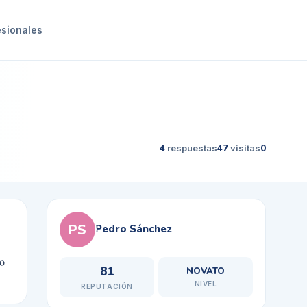
esionales
4
respuestas
47
visitas
0
PS
Pedro Sánchez
 o
81
NOVATO
NIVEL
REPUTACIÓN