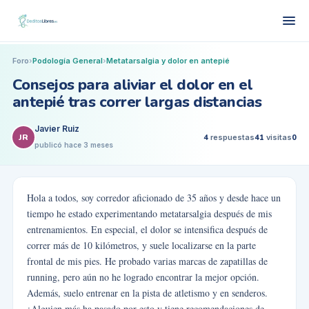
Foro
›
Podología General
›
Metatarsalgia y dolor en antepié
Consejos para aliviar el dolor en el
antepié tras correr largas distancias
Javier Ruiz
JR
4
respuestas
41
visitas
0
publicó
hace 3 meses
Hola a todos, soy corredor aficionado de 35 años y desde hace un
tiempo he estado experimentando metatarsalgia después de mis
entrenamientos. En especial, el dolor se intensifica después de
correr más de 10 kilómetros, y suele localizarse en la parte
frontal de mis pies. He probado varias marcas de zapatillas de
running, pero aún no he logrado encontrar la mejor opción.
Además, suelo entrenar en la pista de atletismo y en senderos.
¿Alguien más ha pasado por esto y tiene recomendaciones de