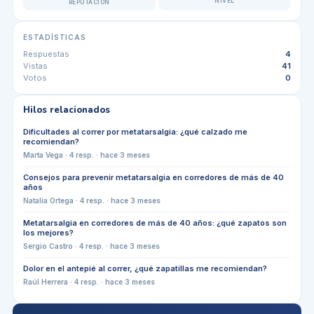
NIVEL
REPUTACIÓN
ESTADÍSTICAS
Respuestas
4
Vistas
41
Votos
0
Hilos relacionados
Dificultades al correr por metatarsalgia: ¿qué calzado me
recomiendan?
Marta Vega
·
4
resp. ·
hace 3 meses
Consejos para prevenir metatarsalgia en corredores de más de 40
años
Natalia Ortega
·
4
resp. ·
hace 3 meses
Metatarsalgia en corredores de más de 40 años: ¿qué zapatos son
los mejores?
Sergio Castro
·
4
resp. ·
hace 3 meses
Dolor en el antepié al correr, ¿qué zapatillas me recomiendan?
Raúl Herrera
·
4
resp. ·
hace 3 meses