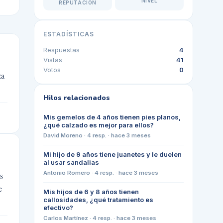
NIVEL
REPUTACIÓN
ESTADÍSTICAS
Respuestas
4
Vistas
41
Votos
0
za
Hilos relacionados
Mis gemelos de 4 años tienen pies planos,
¿qué calzado es mejor para ellos?
David Moreno
·
4
resp. ·
hace 3 meses
Mi hijo de 9 años tiene juanetes y le duelen
al usar sandalias
Antonio Romero
·
4
resp. ·
hace 3 meses
s
e
Mis hijos de 6 y 8 años tienen
callosidades, ¿qué tratamiento es
efectivo?
Carlos Martínez
·
4
resp. ·
hace 3 meses