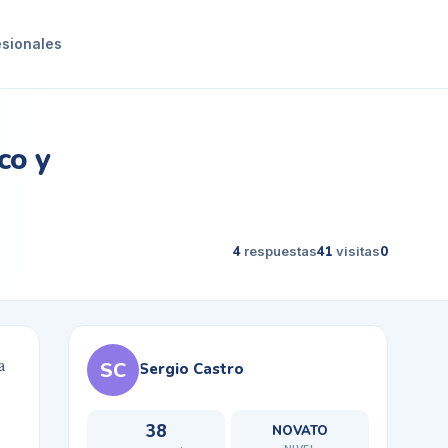
esionales
co y
4
respuestas
41
visitas
0
a
SC
Sergio Castro
38
NOVATO