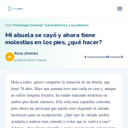
Foro
›
Podología General
›
Traumatismos y accidentes
Mi abuela se cayó y ahora tiene
molestias en los pies, ¿qué hacer?
Rosa Jiménez
RJ
4
respuestas
40
visitas
0
publicó
hace 3 meses
Hola a todos, quiero compartir la situación de mi abuela, que
tiene 78 años. Hace una semana tuvo una caída en casa y, aunque
no sufrió ninguna fractura, ha estado sintiendo molestias en
ambos pies desde entonces. Ella solía usar zapatillas cómodas,
pero ahora me preocupa que pueda estar eligiendo el calzado
incorrecto para su recuperación. ¿Qué tipo de calzado podría
ayudarla a sentirse más cómoda y evitar que se vuelva a caer?
Además, ¿hay alguna plantilla o apoyo que le pueda colocar para