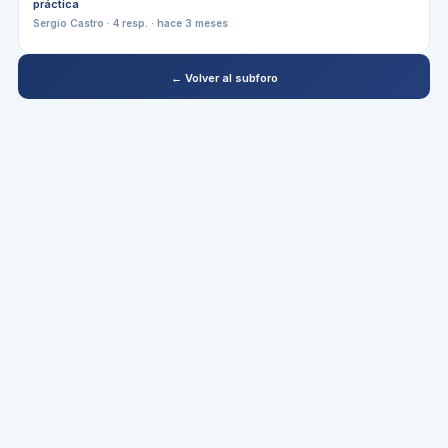
práctica
Sergio Castro
·
4
resp. ·
hace 3 meses
← Volver al subforo